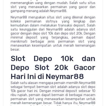
memenangkan uang dengan mudah. Salah satu situs
slot yang menawarkan permainan yang gacor dan
gampang menang adalah Neymar88.
Neymar88 merupakan situs slot yang dikenal dengan
koleksi permainan slotnya yang lengkap dan
kemudahan dalam melakukan transaksi deposit. Salah
satu keunggulan dari Neymar88 adalah adanya slot
gacor dengan depo slot 10k dan depo slot 20k. Dengan
minimal deposit yang terjangkau, pemain dapat
menikmati berbagai jenis permainan slot yang
menawarkan kesempatan untuk meraih kemenangan
besar.
Slot Depo 10k dan
Depo Slot 20k Gacor
Hari Ini di Neymar88
Salah satu alasan mengapa pemain memilih Neymar88
sebagai tempat bermain slot adalah adanya slot depo
10k gacor hari ini. Dengan minimal deposit sebesar 10
ribu rupiah, pemain dapat bermain di berbagai macam
permainan slot yang menawarkan kesempatan untuk
meraih kemenangan besar. Tidak hanya itu, Neymar88