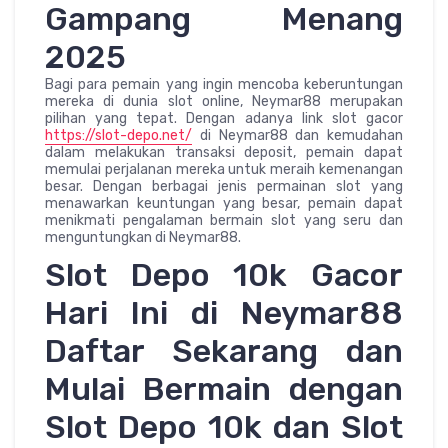
Gampang Menang
2025
Bagi para pemain yang ingin mencoba keberuntungan
mereka di dunia slot online, Neymar88 merupakan
pilihan yang tepat. Dengan adanya link slot gacor
https://slot-depo.net/
di Neymar88 dan kemudahan
dalam melakukan transaksi deposit, pemain dapat
memulai perjalanan mereka untuk meraih kemenangan
besar. Dengan berbagai jenis permainan slot yang
menawarkan keuntungan yang besar, pemain dapat
menikmati pengalaman bermain slot yang seru dan
menguntungkan di Neymar88.
Slot Depo 10k Gacor
Hari Ini di Neymar88
Daftar Sekarang dan
Mulai Bermain dengan
Slot Depo 10k dan Slot