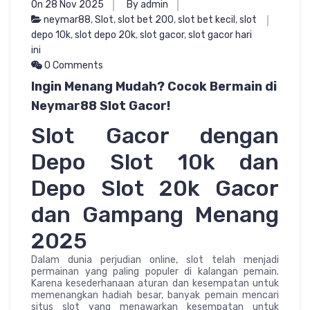
On 28 Nov 2025
By admin
neymar88
,
Slot
,
slot bet 200
,
slot bet kecil
,
slot
depo 10k
,
slot depo 20k
,
slot gacor
,
slot gacor hari
ini
0 Comments
Ingin Menang Mudah? Cocok Bermain di
Neymar88 Slot Gacor!
Slot Gacor dengan
Depo Slot 10k dan
Depo Slot 20k Gacor
dan Gampang Menang
2025
Dalam dunia perjudian online, slot telah menjadi
permainan yang paling populer di kalangan pemain.
Karena kesederhanaan aturan dan kesempatan untuk
memenangkan hadiah besar, banyak pemain mencari
situs slot yang menawarkan kesempatan untuk