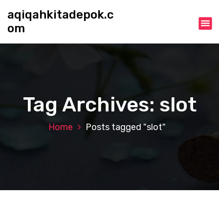
S
aqiqahkitadepok.c
k
om
i
p
t
o
c
o
n
Tag Archives: slot
t
e
n
Home
Posts tagged "slot"
t