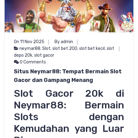
On 11 Nov 2025
By admin
neymar88
,
Slot
,
slot bet 200
,
slot bet kecil
,
slot
depo 20k
,
slot gacor
0 Comments
Situs Neymar88: Tempat Bermain Slot
Gacor dan Gampang Menang
Slot Gacor 20k di
Neymar88: Bermain
Slots dengan
Kemudahan yang Luar