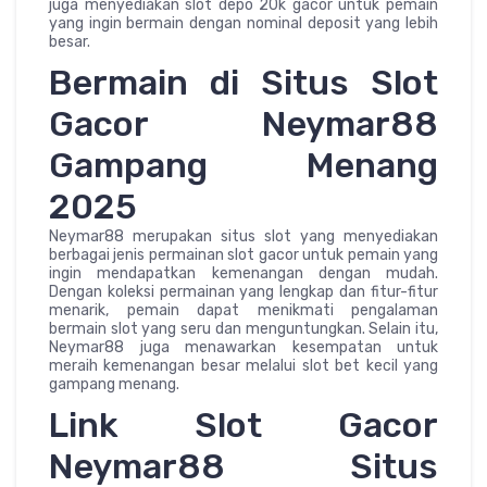
juga menyediakan slot depo 20k gacor untuk pemain
yang ingin bermain dengan nominal deposit yang lebih
besar.
Bermain di Situs Slot
Gacor Neymar88
Gampang Menang
2025
Neymar88 merupakan situs slot yang menyediakan
berbagai jenis permainan slot gacor untuk pemain yang
ingin mendapatkan kemenangan dengan mudah.
Dengan koleksi permainan yang lengkap dan fitur-fitur
menarik, pemain dapat menikmati pengalaman
bermain slot yang seru dan menguntungkan. Selain itu,
Neymar88 juga menawarkan kesempatan untuk
meraih kemenangan besar melalui slot bet kecil yang
gampang menang.
Link Slot Gacor
Neymar88 Situs