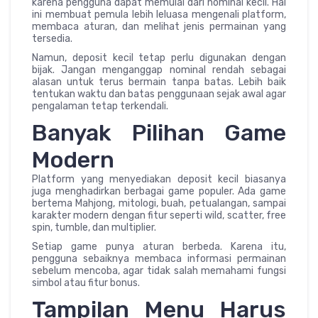
karena pengguna dapat memulai dari nominal kecil. Hal
ini membuat pemula lebih leluasa mengenali platform,
membaca aturan, dan melihat jenis permainan yang
tersedia.
Namun, deposit kecil tetap perlu digunakan dengan
bijak. Jangan menganggap nominal rendah sebagai
alasan untuk terus bermain tanpa batas. Lebih baik
tentukan waktu dan batas penggunaan sejak awal agar
pengalaman tetap terkendali.
Banyak Pilihan Game
Modern
Platform yang menyediakan deposit kecil biasanya
juga menghadirkan berbagai game populer. Ada game
bertema Mahjong, mitologi, buah, petualangan, sampai
karakter modern dengan fitur seperti wild, scatter, free
spin, tumble, dan multiplier.
Setiap game punya aturan berbeda. Karena itu,
pengguna sebaiknya membaca informasi permainan
sebelum mencoba, agar tidak salah memahami fungsi
simbol atau fitur bonus.
Tampilan Menu Harus