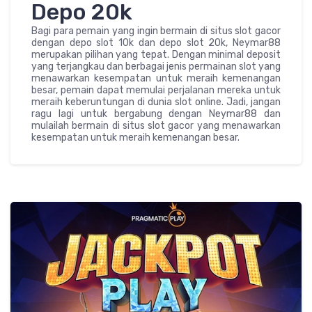
Depo 20k
Bagi para pemain yang ingin bermain di situs slot gacor
dengan depo slot 10k dan depo slot 20k, Neymar88
merupakan pilihan yang tepat. Dengan minimal deposit
yang terjangkau dan berbagai jenis permainan slot yang
menawarkan kesempatan untuk meraih kemenangan
besar, pemain dapat memulai perjalanan mereka untuk
meraih keberuntungan di dunia slot online. Jadi, jangan
ragu lagi untuk bergabung dengan Neymar88 dan
mulailah bermain di situs slot gacor yang menawarkan
kesempatan untuk meraih kemenangan besar.