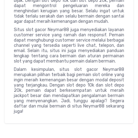
bijak. Dengan slot depo 10k dan slot depo 20k, pemain
dapat mengontrol pengeluaran mereka dan
menghindari kerugian yang besar. Selalu ingat untuk
tidak terlalu serakah dan selalu bermain dengan santai
agar dapat meraih kemenangan dengan mudah.
Situs slot gacor Neymar88 juga menyediakan layanan
customer service yang ramah dan responsif. Pemain
dapat menghubungi customer service melalui berbagai
channel yang tersedia seperti live chat, telepon, dan
email. Selain itu, situs ini juga menyediakan panduan
lengkap tentang cara bermain dan aturan permainan
slot yang dapat membantu pemain dalam bermain.
Dalam kesimpulan, situs slot gacor Neymar88
merupakan pilihan terbaik bagi pemain slot online yang
ingin meraih kemenangan besar dengan modal deposit
yang terjangkau. Dengan slot depo 10k dan slot depo
20k, pemain dapat berkesempatan untuk meraih
jackpot besar dan mendapatkan pengalaman bermain
yang menyenangkan. Jadi, tunggu apalagi? Segera
daftar dan mulai bermain di situs Neymar88 sekarang
juga!