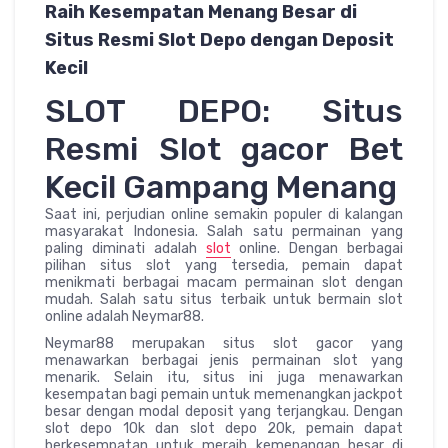
Raih Kesempatan Menang Besar di
Situs Resmi Slot Depo dengan Deposit
Kecil
SLOT DEPO: Situs
Resmi Slot gacor Bet
Kecil Gampang Menang
Saat ini, perjudian online semakin populer di kalangan
masyarakat Indonesia. Salah satu permainan yang
paling diminati adalah
slot
online. Dengan berbagai
pilihan situs slot yang tersedia, pemain dapat
menikmati berbagai macam permainan slot dengan
mudah. Salah satu situs terbaik untuk bermain slot
online adalah Neymar88.
Neymar88 merupakan situs slot gacor yang
menawarkan berbagai jenis permainan slot yang
menarik. Selain itu, situs ini juga menawarkan
kesempatan bagi pemain untuk memenangkan jackpot
besar dengan modal deposit yang terjangkau. Dengan
slot depo 10k dan slot depo 20k, pemain dapat
berkesempatan untuk meraih kemenangan besar di