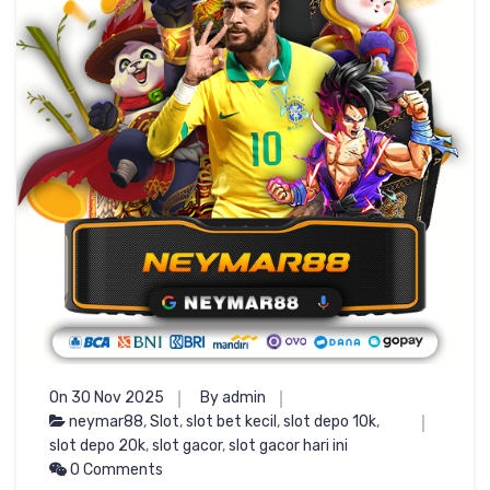
On 30 Nov 2025
By admin
neymar88
,
Slot
,
slot bet kecil
,
slot depo 10k
,
slot depo 20k
,
slot gacor
,
slot gacor hari ini
0 Comments