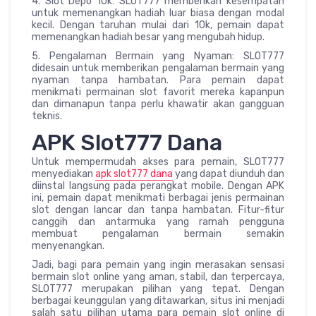
4. Slot Depo 10k: SLOT777 memberikan kesempatan
untuk memenangkan hadiah luar biasa dengan modal
kecil. Dengan taruhan mulai dari 10k, pemain dapat
memenangkan hadiah besar yang mengubah hidup.
5. Pengalaman Bermain yang Nyaman: SLOT777
didesain untuk memberikan pengalaman bermain yang
nyaman tanpa hambatan. Para pemain dapat
menikmati permainan slot favorit mereka kapanpun
dan dimanapun tanpa perlu khawatir akan gangguan
teknis.
APK Slot777 Dana
Untuk mempermudah akses para pemain, SLOT777
menyediakan
apk slot777 dana
yang dapat diunduh dan
diinstal langsung pada perangkat mobile. Dengan APK
ini, pemain dapat menikmati berbagai jenis permainan
slot dengan lancar dan tanpa hambatan. Fitur-fitur
canggih dan antarmuka yang ramah pengguna
membuat pengalaman bermain semakin
menyenangkan.
Jadi, bagi para pemain yang ingin merasakan sensasi
bermain slot online yang aman, stabil, dan terpercaya,
SLOT777 merupakan pilihan yang tepat. Dengan
berbagai keunggulan yang ditawarkan, situs ini menjadi
salah satu pilihan utama para pemain slot online di