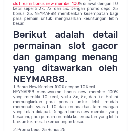
slot resmi bonus new member 100
% di awal dengan TO
kecil seperti 3x, 7x, dan 5x. Dengan promo depo 25
bonus 25, NEYMAR88 memberikan kesempatan bagi
para pemain untuk menghasilkan keuntungan lebih
besar.
Berikut adalah detail
permainan slot gacor
dan gampang menang
yang ditawarkan oleh
NEYMAR88.
1. Bonus New Member 100% dengan TO Kecil
NEYMAR88 menawarkan bonus new member 100%
yang memiliki TO kecil, yaitu 3x, 5x, dan 7x. Hal ini
memungkinkan para pemain untuk lebih mudah
memenuhi syarat TO dan mencairkan kemenangan
yang telah didapat. Dengan bonus new member yang
besar ini, para pemain memiliki kesempatan yang lebih
baik untuk meraih kemenangan besar.
2. Promo Depo 25 Bonus 25