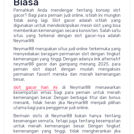
Biasa
Pernahkah Anda mendengar tentang konsep slot
gacor? Bagi para pemain judi online, istilah ini mungkin
tidak asing lagi. Slot gacor adalah istilah yang
digunakan untuk mendeskripsikan mesin slot yang bisa
memberikan kemenangan secara konsisten. Salah satu
situs yang terkenal dengan slot gacor-nya adalah
Neymar88.
Neymar88 merupakan situs judi online terkemuka yang
menyediakan beragam permainan slot dengan tingkat
kemenangan yang tinggi. Dengan adanya link alternatif
neymar88 gacor dan gampang menang 2025, para
pemain slot dapat dengan mudah mengakses
permainan favorit mereka dan meraih kemenangan
besar.
slot gacor hari ini
di Neymar88 menawarkan
kesempatan emas bagi para pemain untuk meraih
kemenangan besar. Dengan berbagai fitur dan bonus
menarik, tidak heran jika Neymar88 menjadi pilihan
utama bagi para penggemar judi online.
Bermain slots di Neymar88 bukan hanya tentang
kesenangan semata, tetapi juga tentang kesempatan
untuk meraih kemenangan besar. Dengan tingkat
kemenangan yang tinggi, tidak mengherankan jika