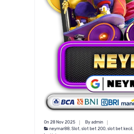
On 28 Nov 2025
By admin
neymar88
,
Slot
,
slot bet 200
,
slot bet kecil
,