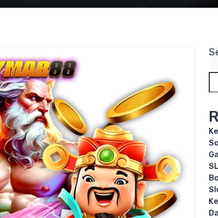
S
R
Ke
So
Ga
SL
Bo
Sl
Ke
Da