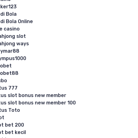
ker123
di Bola
di Bola Online
ve casino
hjong slot
hjong ways
eymar88
ympus1000
obet
bobet88
cbo
tus 777
tus slot bonus new member
tus slot bonus new member 100
tus Toto
ot
ot bet 200
ot bet kecil