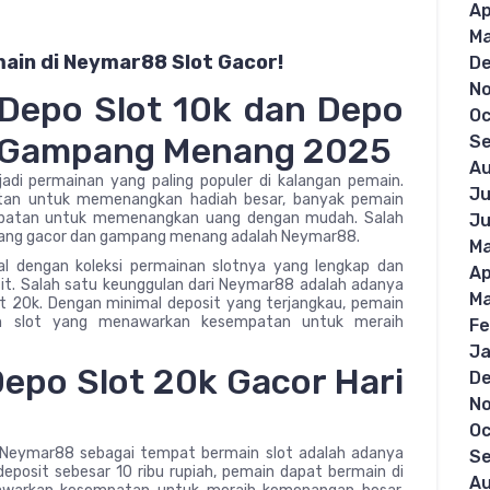
Ap
Ma
ain di Neymar88 Slot Gacor!
D
N
 Depo Slot 10k dan Depo
Oc
n Gampang Menang 2025
S
Au
jadi permainan yang paling populer di kalangan pemain.
Ju
tan untuk memenangkan hadiah besar, banyak pemain
mpatan untuk memenangkan uang dengan mudah. Salah
Ju
yang gacor dan gampang menang adalah Neymar88.
Ma
l dengan koleksi permainan slotnya yang lengkap dan
Ap
t. Salah satu keunggulan dari Neymar88 adalah adanya
Ma
ot 20k. Dengan minimal deposit yang terjangkau, pemain
an slot yang menawarkan kesempatan untuk meraih
Fe
Ja
Depo Slot 20k Gacor Hari
D
N
Oc
 Neymar88 sebagai tempat bermain slot adalah adanya
S
 deposit sebesar 10 ribu rupiah, pemain dapat bermain di
Au