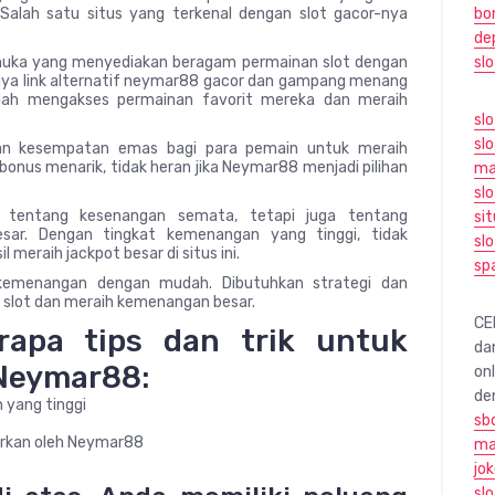
bo
alah satu situs yang terkenal dengan slot gacor-nya
de
sl
emuka yang menyediakan beragam permainan slot dengan
nya link alternatif neymar88 gacor dan gampang menang
ah mengakses permainan favorit mereka dan meraih
slo
sl
 kesempatan emas bagi para pemain untuk meraih
bonus menarik, tidak heran jika Neymar88 menjadi pilihan
ma
sl
 tentang kesenangan semata, tetapi juga tentang
sit
ar. Dengan tingkat kemenangan yang tinggi, tidak
sl
meraih jackpot besar di situs ini.
sp
kemenangan dengan mudah. Dibutuhkan strategi dan
slot dan meraih kemenangan besar.
CE
rapa tips dan trik untuk
da
 Neymar88:
on
de
n yang tinggi
sb
arkan oleh Neymar88
ma
jo
sl