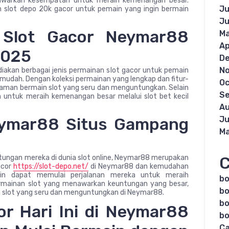
warkan kesempatan untuk meraih kemenangan besar.
Ju
 slot depo 20k gacor untuk pemain yang ingin bermain
Ju
 Slot Gacor Neymar88
Ma
Ap
2025
D
N
akan berbagai jenis permainan slot gacor untuk pemain
dah. Dengan koleksi permainan yang lengkap dan fitur-
Oc
laman bermain slot yang seru dan menguntungkan. Selain
S
untuk meraih kemenangan besar melalui slot bet kecil
Au
eymar88 Situs Gampang
Ju
Ma
tungan mereka di dunia slot online, Neymar88 merupakan
C
acor
https://slot-depo.net/
di Neymar88 dan kemudahan
ain dapat memulai perjalanan mereka untuk meraih
b
ermainan slot yang menawarkan keuntungan yang besar,
bo
slot yang seru dan menguntungkan di Neymar88.
bo
or Hari Ini di Neymar88
bo
Ca