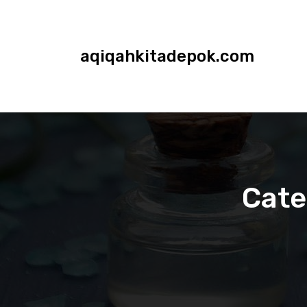
S
k
i
p
aqiqahkitadepok.com
t
o
c
o
n
t
e
n
Cate
t