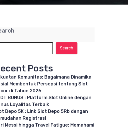
earch
Search
ecent Posts
kuatan Komunitas: Bagaimana Dinamika
sial Membentuk Persepsi tentang Slot
cor di Tahun 2026
OT BONUS : Platform Slot Online dengan
nus Loyalitas Terbaik
ot Depo 5K : Link Slot Depo 5Rb dengan
mudahan Registrasi
ri Messi hingga Travel Fatigue: Memahami