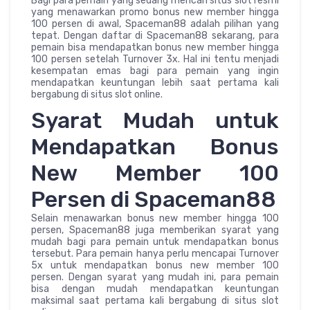
Bagi para pemain yang sedang mencari situs slot resmi
yang menawarkan promo bonus new member hingga
100 persen di awal, Spaceman88 adalah pilihan yang
tepat. Dengan daftar di Spaceman88 sekarang, para
pemain bisa mendapatkan bonus new member hingga
100 persen setelah Turnover 3x. Hal ini tentu menjadi
kesempatan emas bagi para pemain yang ingin
mendapatkan keuntungan lebih saat pertama kali
bergabung di situs slot online.
Syarat Mudah untuk
Mendapatkan Bonus
New Member 100
Persen di Spaceman88
Selain menawarkan bonus new member hingga 100
persen, Spaceman88 juga memberikan syarat yang
mudah bagi para pemain untuk mendapatkan bonus
tersebut. Para pemain hanya perlu mencapai Turnover
5x untuk mendapatkan bonus new member 100
persen. Dengan syarat yang mudah ini, para pemain
bisa dengan mudah mendapatkan keuntungan
maksimal saat pertama kali bergabung di situs slot