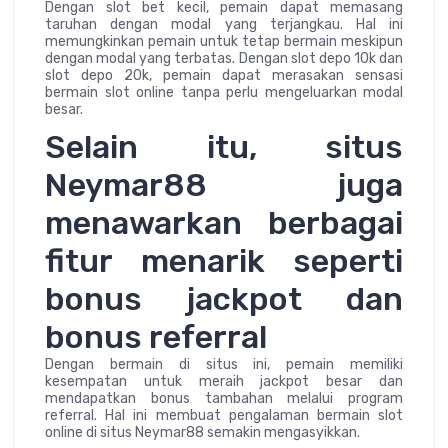
Dengan slot bet kecil, pemain dapat memasang
taruhan dengan modal yang terjangkau. Hal ini
memungkinkan pemain untuk tetap bermain meskipun
dengan modal yang terbatas. Dengan slot depo 10k dan
slot depo 20k, pemain dapat merasakan sensasi
bermain slot online tanpa perlu mengeluarkan modal
besar.
Selain itu, situs
Neymar88 juga
menawarkan berbagai
fitur menarik seperti
bonus jackpot dan
bonus referral
Dengan bermain di situs ini, pemain memiliki
kesempatan untuk meraih jackpot besar dan
mendapatkan bonus tambahan melalui program
referral. Hal ini membuat pengalaman bermain slot
online di situs Neymar88 semakin mengasyikkan.