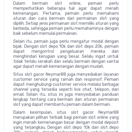
Dalam bermain slot online, pemain perlu
memperhatikan beberapa hal agar dapat meraih
kemenangan. Pertama, pemain perlu memahami
aturan dan cara bermain dari permainan slot yang
dipilih. Setiap jenis permainan slot memiliki aturan yang
berbeda, sehingga pemain perlu memahaminya dengan
baik sebelum memulai permainan.
Selain itu, pemain juga perlu mengatur modal dengan
bijak. Dengan slot depo 10k dan slot depo 20k, pemain
dapat mengontrol pengeluaran mereka dan
menghindari kerugian yang besar. Selalu ingat untuk
tidak terlalu serakah dan selalu bermain dengan santai
agar dapat meraih kemenangan dengan mudah.
Situs slot gacor Neymar88 juga menyediakan layanan
customer service yang ramah dan responsif. Pemain
dapat menghubungi customer service melalui berbagai
channel yang tersedia seperti live chat, telepon, dan
email. Selain itu, situs ini juga menyediakan panduan
lengkap tentang cara bermain dan aturan permainan
slot yang dapat membantu pemain dalam bermain.
Dalam kesimpulan, situs slot gacor Neymar88
merupakan pilihan terbaik bagi pemain slot online yang
ingin meraih kemenangan besar dengan modal deposit
yang terjangkau. Dengan slot depo 10k dan slot depo