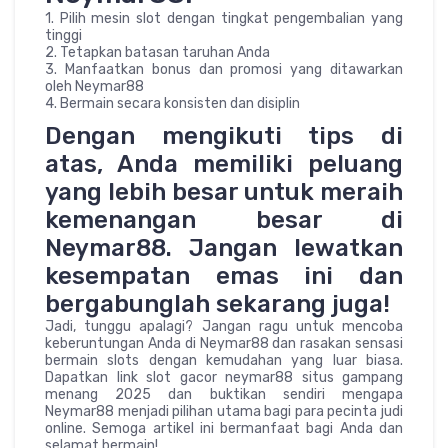
1. Pilih mesin slot dengan tingkat pengembalian yang
tinggi
2. Tetapkan batasan taruhan Anda
3. Manfaatkan bonus dan promosi yang ditawarkan
oleh Neymar88
4. Bermain secara konsisten dan disiplin
Dengan mengikuti tips di
atas, Anda memiliki peluang
yang lebih besar untuk meraih
kemenangan besar di
Neymar88. Jangan lewatkan
kesempatan emas ini dan
bergabunglah sekarang juga!
Jadi, tunggu apalagi? Jangan ragu untuk mencoba
keberuntungan Anda di Neymar88 dan rasakan sensasi
bermain slots dengan kemudahan yang luar biasa.
Dapatkan link slot gacor neymar88 situs gampang
menang 2025 dan buktikan sendiri mengapa
Neymar88 menjadi pilihan utama bagi para pecinta judi
online. Semoga artikel ini bermanfaat bagi Anda dan
selamat bermain!