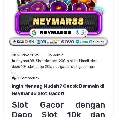
On 28 Nov 2025
By admin
neymar88
,
Slot
,
slot bet 200
,
slot bet kecil
,
slot
depo 10k
,
slot depo 20k
,
slot gacor
,
slot gacor hari
ini
0 Comments
Ingin Menang Mudah? Cocok Bermain di
Neymar88 Slot Gacor!
Slot Gacor dengan
Depo Slot 10k dan