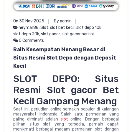
On 30 Nov 2025
By admin
neymar88
,
Slot
,
slot bet kecil
,
slot depo 10k
,
slot depo 20k
,
slot gacor
,
slot gacor hari ini
0 Comments
Raih Kesempatan Menang Besar di
Situs Resmi Slot Depo dengan Deposit
Kecil
SLOT DEPO: Situs
Resmi Slot gacor Bet
Kecil Gampang Menang
Saat ini, perjudian online semakin populer di kalangan
masyarakat Indonesia. Salah satu permainan yang
paling diminati adalah
slot
online. Dengan berbagai
pilihan situs slot yang tersedia, pemain dapat
menikmati berbagai macam permainan slot dengan