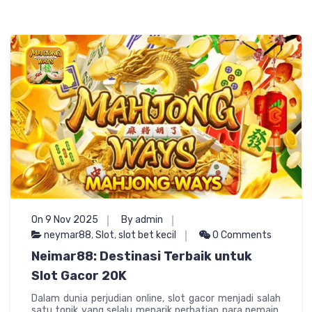
On 9 Nov 2025
By admin
neymar88
,
Slot
,
slot bet kecil
0 Comments
Neimar88: Destinasi Terbaik untuk
Slot Gacor 20K
Dalam dunia perjudian online, slot gacor menjadi salah
satu topik yang selalu menarik perhatian para pemain.