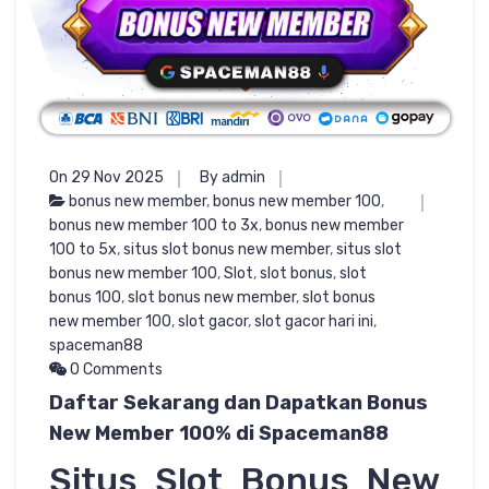
On 29 Nov 2025
By admin
bonus new member
,
bonus new member 100
,
bonus new member 100 to 3x
,
bonus new member
100 to 5x
,
situs slot bonus new member
,
situs slot
bonus new member 100
,
Slot
,
slot bonus
,
slot
bonus 100
,
slot bonus new member
,
slot bonus
new member 100
,
slot gacor
,
slot gacor hari ini
,
spaceman88
0 Comments
Daftar Sekarang dan Dapatkan Bonus
New Member 100% di Spaceman88
Situs Slot Bonus New