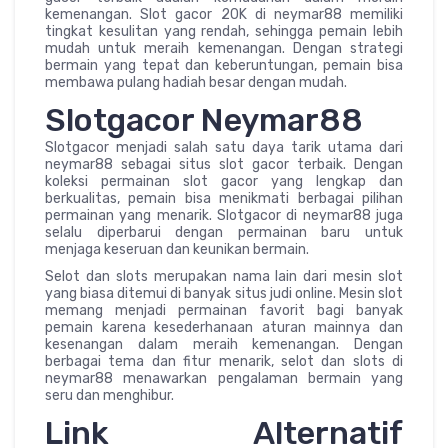
kemenangan. Slot gacor 20K di neymar88 memiliki
tingkat kesulitan yang rendah, sehingga pemain lebih
mudah untuk meraih kemenangan. Dengan strategi
bermain yang tepat dan keberuntungan, pemain bisa
membawa pulang hadiah besar dengan mudah.
Slotgacor Neymar88
Slotgacor menjadi salah satu daya tarik utama dari
neymar88 sebagai situs slot gacor terbaik. Dengan
koleksi permainan slot gacor yang lengkap dan
berkualitas, pemain bisa menikmati berbagai pilihan
permainan yang menarik. Slotgacor di neymar88 juga
selalu diperbarui dengan permainan baru untuk
menjaga keseruan dan keunikan bermain.
Selot dan slots merupakan nama lain dari mesin slot
yang biasa ditemui di banyak situs judi online. Mesin slot
memang menjadi permainan favorit bagi banyak
pemain karena kesederhanaan aturan mainnya dan
kesenangan dalam meraih kemenangan. Dengan
berbagai tema dan fitur menarik, selot dan slots di
neymar88 menawarkan pengalaman bermain yang
seru dan menghibur.
Link Alternatif