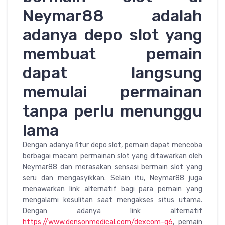
Neymar88 adalah
adanya depo slot yang
membuat pemain
dapat langsung
memulai permainan
tanpa perlu menunggu
lama
Dengan adanya fitur depo slot, pemain dapat mencoba
berbagai macam permainan slot yang ditawarkan oleh
Neymar88 dan merasakan sensasi bermain slot yang
seru dan mengasyikkan. Selain itu, Neymar88 juga
menawarkan link alternatif bagi para pemain yang
mengalami kesulitan saat mengakses situs utama.
Dengan adanya link alternatif
https://www.densonmedical.com/dexcom-g6
, pemain