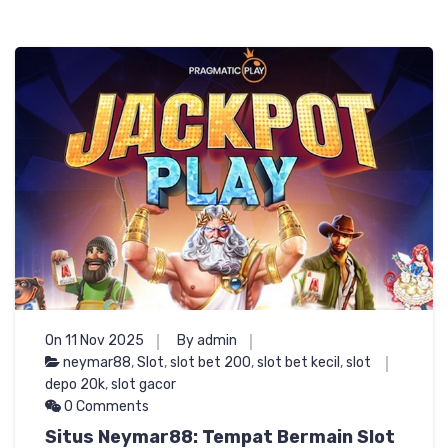
On 11 Nov 2025
By admin
neymar88
,
Slot
,
slot bet 200
,
slot bet kecil
,
slot
depo 20k
,
slot gacor
0 Comments
Situs Neymar88: Tempat Bermain Slot