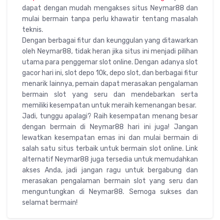
dapat dengan mudah mengakses situs Neymar88 dan
mulai bermain tanpa perlu khawatir tentang masalah
teknis.
Dengan berbagai fitur dan keunggulan yang ditawarkan
oleh Neymar88, tidak heran jika situs ini menjadi pilihan
utama para penggemar slot online. Dengan adanya slot
gacor hari ini, slot depo 10k, depo slot, dan berbagai fitur
menarik lainnya, pemain dapat merasakan pengalaman
bermain slot yang seru dan mendebarkan serta
memiliki kesempatan untuk meraih kemenangan besar.
Jadi, tunggu apalagi? Raih kesempatan menang besar
dengan bermain di Neymar88 hari ini juga! Jangan
lewatkan kesempatan emas ini dan mulai bermain di
salah satu situs terbaik untuk bermain slot online. Link
alternatif Neymar88 juga tersedia untuk memudahkan
akses Anda, jadi jangan ragu untuk bergabung dan
merasakan pengalaman bermain slot yang seru dan
menguntungkan di Neymar88. Semoga sukses dan
selamat bermain!