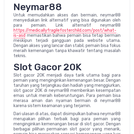
Neymar88
Untuk memudahkan akses dan bermain, neymar88
menyediakan link alternatif yang bisa digunakan oleh
para pemain. Link alternatif neymar88
https://medicallyfragilefosterchild.com/post/what-
is-asd
memastikan bahwa pemain bisa tetap bermain
meskipun terjadi gangguan pada website utama.
Dengan akses yang lancar dan stabil, pemain bisa fokus
meraih kemenangan tanpa khawatir tentang masalah
teknis.
Slot Gacor 20K
Slot gacor 20K menjadi daya tarik utama bagi para
pemain yang menginginkan kemenangan besar. Dengan
taruhan yang terjangkau dan hadiah yang menggiurkan,
slot gacor 20K di neymar88 memberikan kesempatan
emas untuk meraih keberuntungan. Para pemain bisa
merasa aman dan nyaman bermain di neymar88
karena sistem keamanan yang terjamin.
Dari ulasan di atas, dapat disimpulkan bahwa neymar88
merupakan pilihan terbaik bagi para pemain yang
menginginkan kemenangan besar di slot gacor. Dengan
berbagai pilihan permainan slot gacor yang menarik,