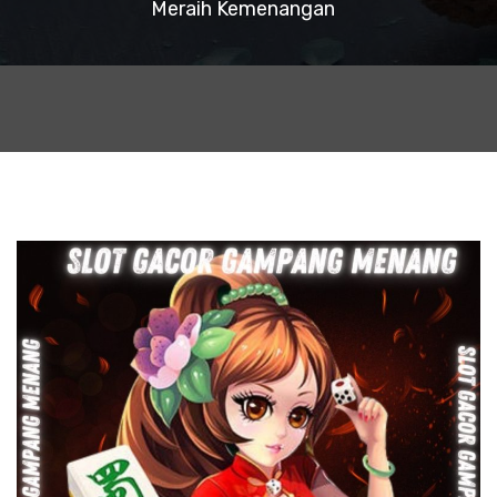
Meraih Kemenangan