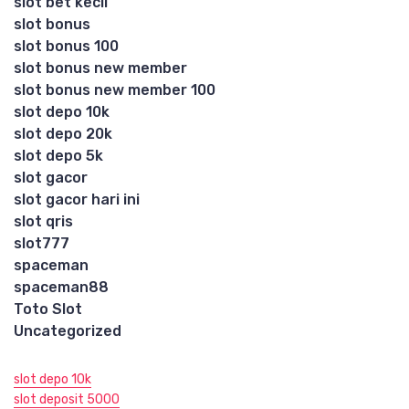
slot bet kecil
slot bonus
slot bonus 100
slot bonus new member
slot bonus new member 100
slot depo 10k
slot depo 20k
slot depo 5k
slot gacor
slot gacor hari ini
slot qris
slot777
spaceman
spaceman88
Toto Slot
Uncategorized
slot depo 10k
slot deposit 5000