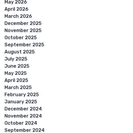
May 2026
April 2026
March 2026
December 2025
November 2025
October 2025
September 2025
August 2025
July 2025
June 2025
May 2025
April 2025
March 2025
February 2025
January 2025
December 2024
November 2024
October 2024
September 2024