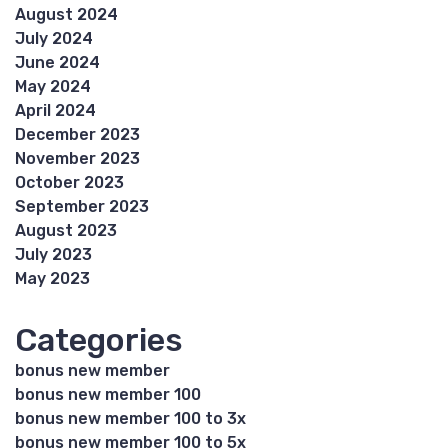
August 2024
July 2024
June 2024
May 2024
April 2024
December 2023
November 2023
October 2023
September 2023
August 2023
July 2023
May 2023
Categories
bonus new member
bonus new member 100
bonus new member 100 to 3x
bonus new member 100 to 5x