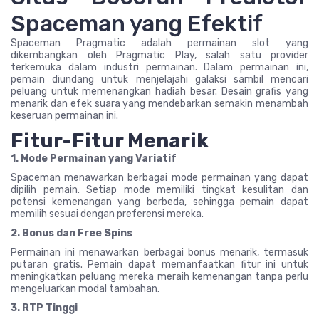
Spaceman yang Efektif
Spaceman Pragmatic adalah permainan slot yang
dikembangkan oleh Pragmatic Play, salah satu provider
terkemuka dalam industri permainan. Dalam permainan ini,
pemain diundang untuk menjelajahi galaksi sambil mencari
peluang untuk memenangkan hadiah besar. Desain grafis yang
menarik dan efek suara yang mendebarkan semakin menambah
keseruan permainan ini.
Fitur-Fitur Menarik
1. Mode Permainan yang Variatif
Spaceman menawarkan berbagai mode permainan yang dapat
dipilih pemain. Setiap mode memiliki tingkat kesulitan dan
potensi kemenangan yang berbeda, sehingga pemain dapat
memilih sesuai dengan preferensi mereka.
2. Bonus dan Free Spins
Permainan ini menawarkan berbagai bonus menarik, termasuk
putaran gratis. Pemain dapat memanfaatkan fitur ini untuk
meningkatkan peluang mereka meraih kemenangan tanpa perlu
mengeluarkan modal tambahan.
3. RTP Tinggi