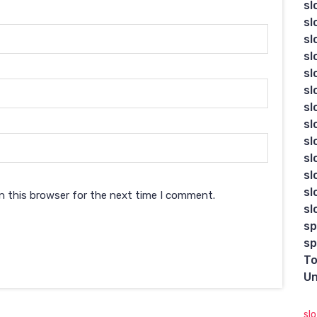
sl
sl
sl
sl
sl
sl
sl
sl
sl
sl
sl
sl
n this browser for the next time I comment.
sl
s
s
To
Un
sl