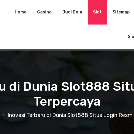
Home
Casino
Judi Bola
Slot
Sitemap
Sl
u di Dunia Slot888 Si
Terpercaya
Inovasi Terbaru di Dunia Slot888 Situs Login Resm