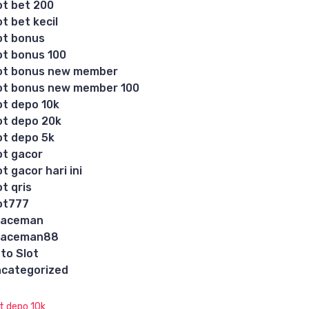
ot bet 200
ot bet kecil
ot bonus
ot bonus 100
ot bonus new member
ot bonus new member 100
ot depo 10k
ot depo 20k
ot depo 5k
ot gacor
ot gacor hari ini
ot qris
ot777
paceman
paceman88
to Slot
categorized
ot depo 10k