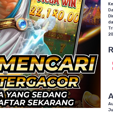
Ke
Da
Di
da
Tr
2
R
A
Au
Ju