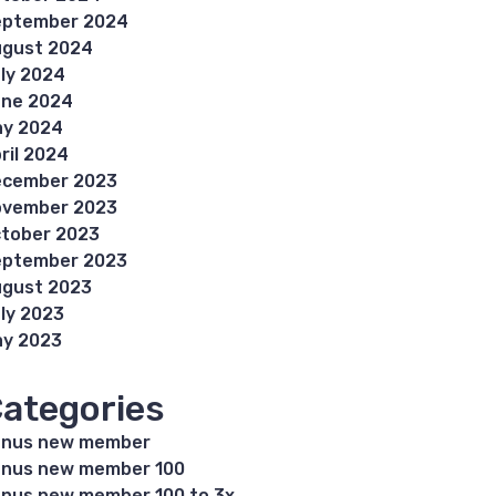
eptember 2024
gust 2024
ly 2024
ne 2024
y 2024
ril 2024
ecember 2023
ovember 2023
tober 2023
eptember 2023
gust 2023
ly 2023
y 2023
ategories
onus new member
nus new member 100
nus new member 100 to 3x