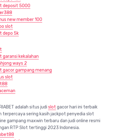
ot deposit 5000
ker388
nus new member 100
po slot
ot depo 5k
t
ot garansi kekalahan
hjong ways 2
ot gacor gampang menang
us slot
ot88
aceman
RIABET adalah situs judi
slot
gacor hari ini terbaik
n terpercaya sering kasih jackpot penyedia slot
line gampang maxwin terbaru dan judi online resmi
ngan RTP Slot tertinggi 2023 Indonesia.
obet88