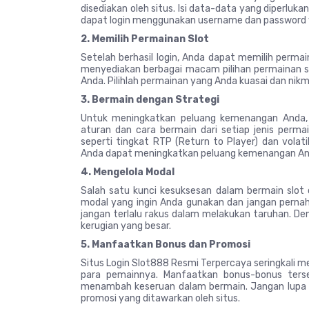
disediakan oleh situs. Isi data-data yang diperluk
dapat login menggunakan username dan password 
2. Memilih Permainan Slot
Setelah berhasil login, Anda dapat memilih permai
menyediakan berbagai macam pilihan permainan slo
Anda. Pilihlah permainan yang Anda kuasai dan nik
3. Bermain dengan Strategi
Untuk meningkatkan peluang kemenangan Anda, p
aturan dan cara bermain dari setiap jenis permai
seperti tingkat RTP (Return to Player) dan volat
Anda dapat meningkatkan peluang kemenangan An
4. Mengelola Modal
Salah satu kunci kesuksesan dalam bermain slot 
modal yang ingin Anda gunakan dan jangan pernah
jangan terlalu rakus dalam melakukan taruhan. De
kerugian yang besar.
5. Manfaatkan Bonus dan Promosi
Situs Login Slot888 Resmi Terpercaya seringkali
para pemainnya. Manfaatkan bonus-bonus ter
menambah keseruan dalam bermain. Jangan lupa 
promosi yang ditawarkan oleh situs.