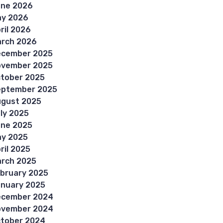
ne 2026
y 2026
ril 2026
rch 2026
ecember 2025
ovember 2025
tober 2025
eptember 2025
gust 2025
ly 2025
ne 2025
y 2025
ril 2025
rch 2025
bruary 2025
nuary 2025
ecember 2024
ovember 2024
tober 2024