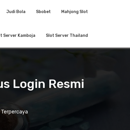
Judi Bola
Sbobet
Mahjong Slot
ot Server Kamboja
Slot Server Thailand
tus Login Resmi
i Terpercaya