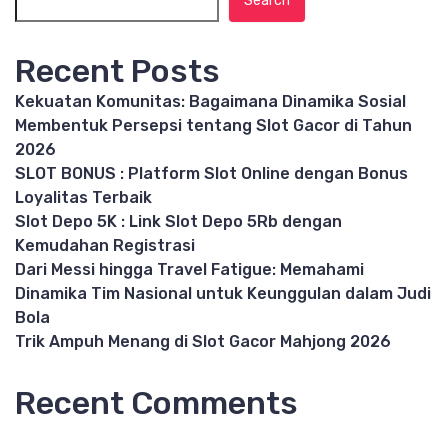
Search
Recent Posts
Kekuatan Komunitas: Bagaimana Dinamika Sosial
Membentuk Persepsi tentang Slot Gacor di Tahun
2026
SLOT BONUS : Platform Slot Online dengan Bonus
Loyalitas Terbaik
Slot Depo 5K : Link Slot Depo 5Rb dengan
Kemudahan Registrasi
Dari Messi hingga Travel Fatigue: Memahami
Dinamika Tim Nasional untuk Keunggulan dalam Judi
Bola
Trik Ampuh Menang di Slot Gacor Mahjong 2026
Recent Comments