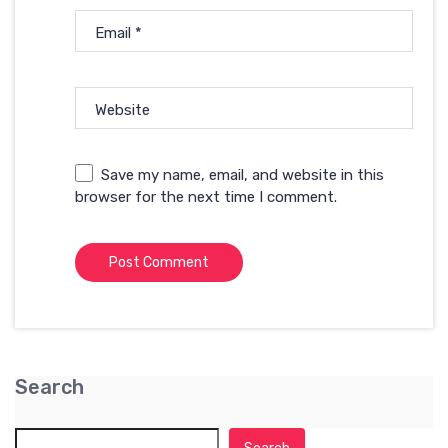
Email
*
Website
Save my name, email, and website in this
browser for the next time I comment.
Search