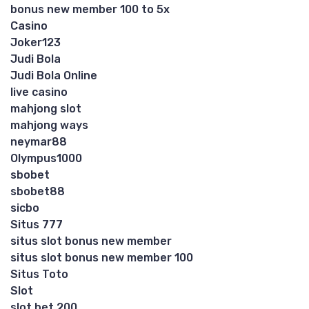
bonus new member 100 to 5x
Casino
Joker123
Judi Bola
Judi Bola Online
live casino
mahjong slot
mahjong ways
neymar88
Olympus1000
sbobet
sbobet88
sicbo
Situs 777
situs slot bonus new member
situs slot bonus new member 100
Situs Toto
Slot
slot bet 200