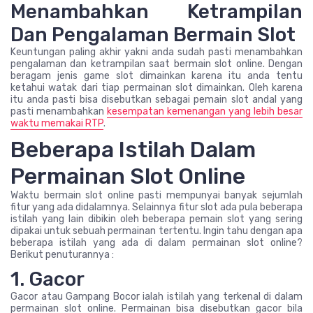
Menambahkan Ketrampilan
Dan Pengalaman Bermain Slot
Keuntungan paling akhir yakni anda sudah pasti menambahkan
pengalaman dan ketrampilan saat bermain slot online. Dengan
beragam jenis game slot dimainkan karena itu anda tentu
ketahui watak dari tiap permainan slot dimainkan. Oleh karena
itu anda pasti bisa disebutkan sebagai pemain slot andal yang
pasti menambahkan
kesempatan kemenangan yang lebih besar
waktu memakai RTP
.
Beberapa Istilah Dalam
Permainan Slot Online
Waktu bermain slot online pasti mempunyai banyak sejumlah
fitur yang ada didalamnya. Selainnya fitur slot ada pula beberapa
istilah yang lain dibikin oleh beberapa pemain slot yang sering
dipakai untuk sebuah permainan tertentu. Ingin tahu dengan apa
beberapa istilah yang ada di dalam permainan slot online?
Berikut penuturannya :
1. Gacor
Gacor atau Gampang Bocor ialah istilah yang terkenal di dalam
permainan slot online. Permainan bisa disebutkan gacor bila