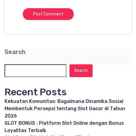
Search
Search
Recent Posts
Kekuatan Komunitas: Bagaimana Dinamika Sosial
Membentuk Persepsi tentang Slot Gacor di Tahun
2026
SLOT BONUS : Platform Slot Online dengan Bonus
Loyalitas Terbaik