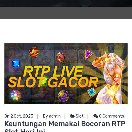
On 2 Oct, 2023
By admin
Slot
0 Comments
Keuntungan Memakai Bocoran RTP