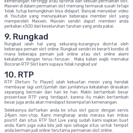
kemenangan tertinggi atau optimal dari sebuah permainan slot.
Maxwin di dalam permainan slot memang termasuk susah tetapi
tidak tutup kemungkinan bisa didapat. Banyak menyebar video
di Youtube yang menunjukkan beberapa member slot yang
memperoleh Maxwin. Maxwin sendiri dapat memberi anda
perkalian x500 dari keseluruhan taruhan yang anda pakai.
9. Rungkad
Rungkad ialah hal yang sekurang-kurangnya dicintai oleh
beberapa pemain slot online. Rungkad sendiri ini berarti kondisi di
mana beberapa pemain judi online atau slot online alami
kekalahan dengan terus-terusan . Maka kalian wajib memakai
Bocoran RTP Slot kami supaya tidak rungkad ya!
10. RTP
RTP (Return To Player) ialah kekuatan mesin yang hendak
membayar lagi unit/jumlah dari jumlahnya kekalahan dirasakan
sepanjang bermain dari hari ke hari. Makin bertambah besar
prosentase RTP yang terdapat, karena itu makin bertambah
besar juga anda akan mendapat kesempatan kemenangan.
Selekasnya daftarkan anda ke situs slot gacor dengan servis
24jam non-stop. Kami mengharap anda merasa kan imbas
positif dari situs RTP Slot Live yang sudah kami siapkan buat
anda. Kami juga suka bila jadi opsi sebagai situs untuk tempat
anda bermain judi online terutama permainan slot online.