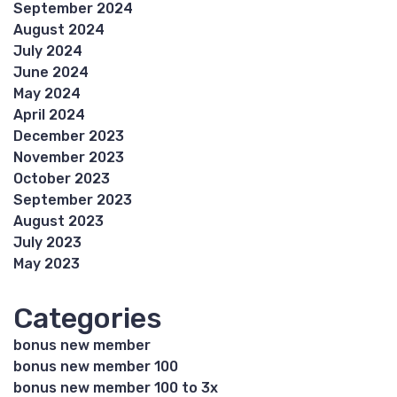
September 2024
August 2024
July 2024
June 2024
May 2024
April 2024
December 2023
November 2023
October 2023
September 2023
August 2023
July 2023
May 2023
Categories
bonus new member
bonus new member 100
bonus new member 100 to 3x