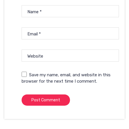
Name
*
Email
*
Website
Save my name, email, and website in this
browser for the next time I comment.