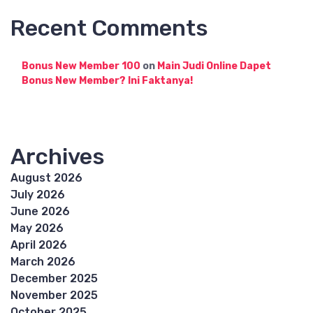
Recent Comments
Bonus New Member 100
on
Main Judi Online Dapet
Bonus New Member? Ini Faktanya!
Archives
August 2026
July 2026
June 2026
May 2026
April 2026
March 2026
December 2025
November 2025
October 2025