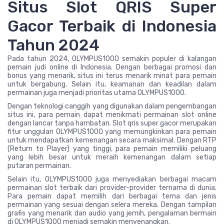
Situs Slot QRIS Super
Gacor Terbaik di Indonesia
Tahun 2024
Pada tahun 2024, OLYMPUS1000 semakin populer di kalangan
pemain judi online di Indonesia. Dengan berbagai promosi dan
bonus yang menarik, situs ini terus menarik minat para pemain
untuk bergabung. Selain itu, keamanan dan keadilan dalam
permainan juga menjadi prioritas utama OLYMPUS1000.
Dengan teknologi canggih yang digunakan dalam pengembangan
situs ini, para pemain dapat menikmati permainan slot online
dengan lancar tanpa hambatan. Slot qris super gacor merupakan
fitur unggulan OLYMPUS1000 yang memungkinkan para pemain
untuk mendapatkan kemenangan secara maksimal. Dengan RTP
(Return to Player) yang tinggi, para pemain memiliki peluang
yang lebih besar untuk meraih kemenangan dalam setiap
putaran permainan.
Selain itu, OLYMPUS1000 juga menyediakan berbagai macam
permainan slot terbaik dari provider-provider ternama di dunia.
Para pemain dapat memilih dari berbagai tema dan jenis
permainan yang sesuai dengan selera mereka. Dengan tampilan
grafis yang menarik dan audio yang jernih, pengalaman bermain
di OLYMPUS1000 menjadi semakin menyenangkan.