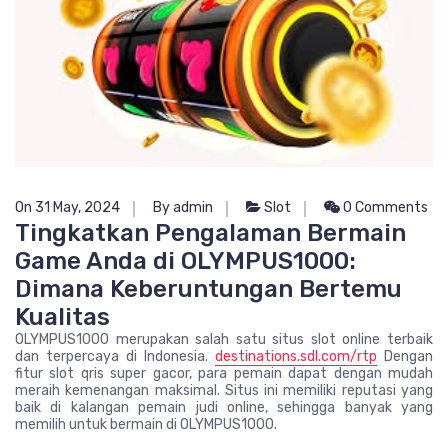
On 31 May, 2024
By admin
Slot
0 Comments
Tingkatkan Pengalaman Bermain
Game Anda di OLYMPUS1000:
Dimana Keberuntungan Bertemu
Kualitas
OLYMPUS1000 merupakan salah satu situs slot online terbaik
dan terpercaya di Indonesia.
destinations.sdl.com/rtp
Dengan
fitur slot qris super gacor, para pemain dapat dengan mudah
meraih kemenangan maksimal. Situs ini memiliki reputasi yang
baik di kalangan pemain judi online, sehingga banyak yang
memilih untuk bermain di OLYMPUS1000.