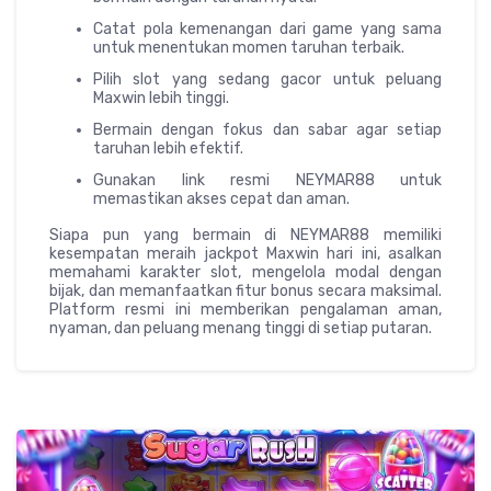
Catat pola kemenangan dari game yang sama
untuk menentukan momen taruhan terbaik.
Pilih slot yang sedang gacor untuk peluang
Maxwin lebih tinggi.
Bermain dengan fokus dan sabar agar setiap
taruhan lebih efektif.
Gunakan link resmi NEYMAR88 untuk
memastikan akses cepat dan aman.
Siapa pun yang bermain di NEYMAR88 memiliki
kesempatan meraih jackpot Maxwin hari ini, asalkan
memahami karakter slot, mengelola modal dengan
bijak, dan memanfaatkan fitur bonus secara maksimal.
Platform resmi ini memberikan pengalaman aman,
nyaman, dan peluang menang tinggi di setiap putaran.