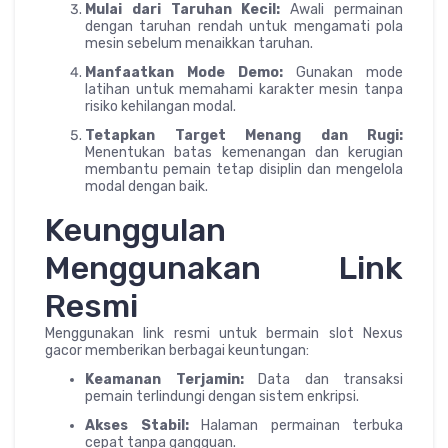
Mulai dari Taruhan Kecil:
Awali permainan
dengan taruhan rendah untuk mengamati pola
mesin sebelum menaikkan taruhan.
Manfaatkan Mode Demo:
Gunakan mode
latihan untuk memahami karakter mesin tanpa
risiko kehilangan modal.
Tetapkan Target Menang dan Rugi:
Menentukan batas kemenangan dan kerugian
membantu pemain tetap disiplin dan mengelola
modal dengan baik.
Keunggulan
Menggunakan Link
Resmi
Menggunakan link resmi untuk bermain slot Nexus
gacor memberikan berbagai keuntungan:
Keamanan Terjamin:
Data dan transaksi
pemain terlindungi dengan sistem enkripsi.
Akses Stabil:
Halaman permainan terbuka
cepat tanpa gangguan.