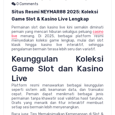
0 Comments
Situs Resmi NEYMAR88 2025: Koleksi
Game Slot & Kasino Live Lengkap
Permainan slot dan kasino live kini semakin diminati
pemain yang mencari hiburan sekaligus peluang
casino
live
menang. Di 2025, berbagai platform resmi
menyediakan koleksi game lengkap, mulai dari slot
klasik hingga kasino live interaktif, sehingga
pengalaman bermain terasa lebih seru dan variatif.
Keunggulan Koleksi
Game Slot dan Kasino
Live
Platform resmi menawarkan berbagai keunggulan
seperti sistem adil, keamanan data, dan transaksi
cepat. Pemain dapat menikmati berbagai jenis
permainan tanpa khawatir soal validitas hasil taruhan.
Grafis yang menarik dan fitur interaktif membuat
setiap sesi bermain lebih menyenangkan.
Baca juga: Tips Memaksimalkan Kemenangan di Slot &