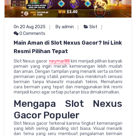
On 20 Aug 2025
By admin
Slot
0 Comments
Main Aman di Slot Nexus Gacor? Ini Link
Resmi Pilihan Tepat
Slot Nexus gacor
neymar88
kini menjadi pilihan banyak
pemain yang ingin meraih kemenangan lebih mudah
dan aman. Dengan tampilan yang menarik serta sistem
permainan yang stabil, pemain bisa menikmati sensasi
bermain tanpa khawatir masalah teknis. Memahami
cara bermain yang tepat dan menggunakan link resmi
menjadi kunci agar setiap putaran bisa dimaksimalkan.
Mengapa Slot Nexus
Gacor Populer
Slot Nexus gacor terkenal karena tingkat kemenangan
yang lebih sering dibanding slot biasa. Visual menarik
dan tema yang seru membuat pengalaman bermain