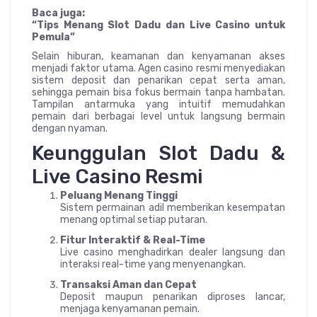
Baca juga:
“Tips Menang Slot Dadu dan Live Casino untuk
Pemula”
Selain hiburan, keamanan dan kenyamanan akses
menjadi faktor utama. Agen casino resmi menyediakan
sistem deposit dan penarikan cepat serta aman,
sehingga pemain bisa fokus bermain tanpa hambatan.
Tampilan antarmuka yang intuitif memudahkan
pemain dari berbagai level untuk langsung bermain
dengan nyaman.
Keunggulan Slot Dadu &
Live Casino Resmi
Peluang Menang Tinggi
Sistem permainan adil memberikan kesempatan
menang optimal setiap putaran.
Fitur Interaktif & Real-Time
Live casino menghadirkan dealer langsung dan
interaksi real-time yang menyenangkan.
Transaksi Aman dan Cepat
Deposit maupun penarikan diproses lancar,
menjaga kenyamanan pemain.