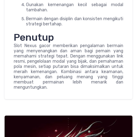
Gunakan kemenangan kecil sebagai modal
tambahan.
Bermain dengan disiplin dan konsisten mengikuti
strategi bertahap.
Penutup
Slot Nexus gacor memberikan pengalaman bermain
yang menyenangkan dan aman bagi pemain yang
memahami strategi tepat. Dengan menggunakan link
resmi, pengelolaan modal yang bijak, dan pemahaman
pola mesin, setiap putaran bisa dimaksimalkan untuk
meraih kemenangan. Kombinasi antara keamanan,
kenyamanan, dan peluang menang yang tinggi
membuat permainan lebih menarik dan
menguntungkan.