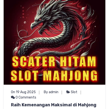
On 19 Aug 2025
By admin
Slot
0 Comments
Raih Kemenangan Maksimal di Mahjong