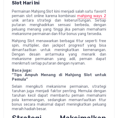
Slot Hari Ini
Permainan Mahjong Slot kini menjadi salah satu favorit
pemain slot online karena kombinasi
mahjong ways 2
unik antara strategi dan keberuntungan. Setiap
putaran menghadirkan sensasi berbeda, dengan
peluang menang yang tinggi jika pemain memahami
mekanisme permainan dan fitur bonus yang tersedia.
Mahjong Slot menawarkan berbagai fitur seperti free
spin, multiplier, dan jackpot progresif yang bisa
dimanfaatkan untuk meningkatkan kemenangan.
Dengan desain antarmuka yang menarik dan
mekanisme permainan yang adil, pemain dapat
menikmati setiap putaran dengan nyaman.
Baca juga:
“Tips Ampuh Menang di Mahjong Slot untuk
Pemula”
Selain mengikuti mekanisme permainan, strategi
taruhan juga menjadi faktor penting. Memulai dengan
taruhan kecil dapat membantu pemain memahami
pola kemenangan, sedangkan memanfaatkan fitur
bonus secara maksimal dapat meningkatkan peluang
meraih hadiah besar.