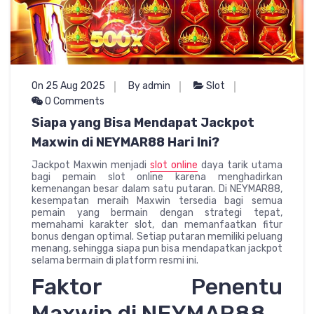
On 25 Aug 2025
By admin
Slot
0 Comments
Siapa yang Bisa Mendapat Jackpot
Maxwin di NEYMAR88 Hari Ini?
Jackpot Maxwin menjadi
slot online
daya tarik utama
bagi pemain slot online karena menghadirkan
kemenangan besar dalam satu putaran. Di NEYMAR88,
kesempatan meraih Maxwin tersedia bagi semua
pemain yang bermain dengan strategi tepat,
memahami karakter slot, dan memanfaatkan fitur
bonus dengan optimal. Setiap putaran memiliki peluang
menang, sehingga siapa pun bisa mendapatkan jackpot
selama bermain di platform resmi ini.
Faktor Penentu
Maxwin di NEYMAR88