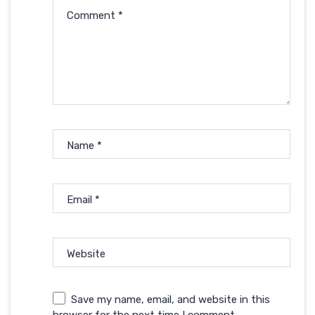
Comment
*
Name
*
Email
*
Website
Save my name, email, and website in this