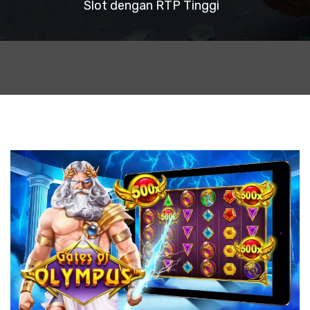
Slot dengan RTP Tinggi