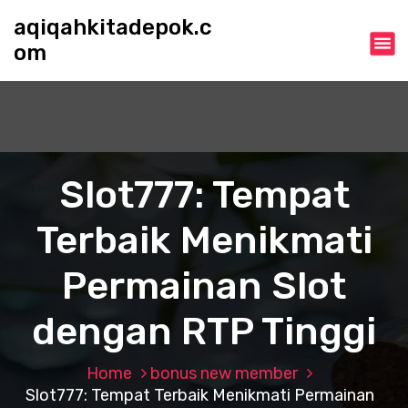
S
aqiqahkitadepok.c
k
om
i
p
t
o
c
o
n
Slot777: Tempat
t
e
Terbaik Menikmati
n
t
Permainan Slot
dengan RTP Tinggi
Home
bonus new member
Slot777: Tempat Terbaik Menikmati Permainan