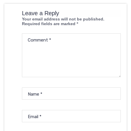
Leave a Reply
Your email address will not be published.
Required fields are marked
*
Comment
*
Name
*
Email
*