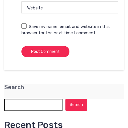
Website
Save my name, email, and website in this
browser for the next time I comment.
Search
Search
Recent Posts