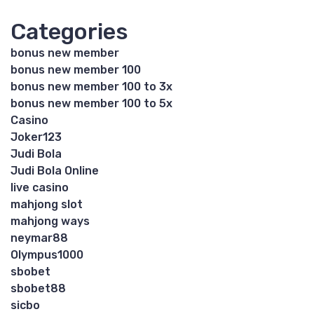
Categories
bonus new member
bonus new member 100
bonus new member 100 to 3x
bonus new member 100 to 5x
Casino
Joker123
Judi Bola
Judi Bola Online
live casino
mahjong slot
mahjong ways
neymar88
Olympus1000
sbobet
sbobet88
sicbo