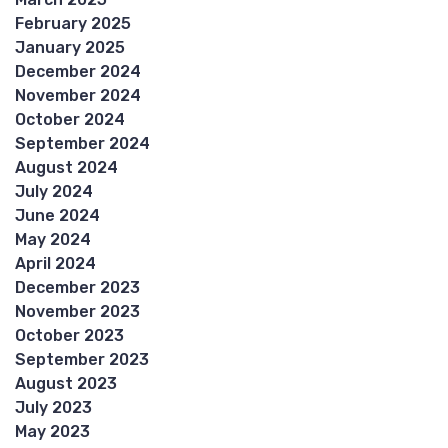
February 2025
January 2025
December 2024
November 2024
October 2024
September 2024
August 2024
July 2024
June 2024
May 2024
April 2024
December 2023
November 2023
October 2023
September 2023
August 2023
July 2023
May 2023