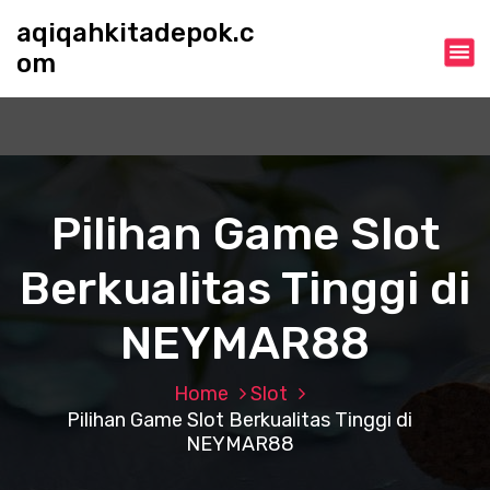
S
aqiqahkitadepok.c
k
om
i
p
t
o
c
o
n
Pilihan Game Slot
t
e
Berkualitas Tinggi di
n
t
NEYMAR88
Home
Slot
Pilihan Game Slot Berkualitas Tinggi di
NEYMAR88