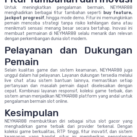
Untuk meningkatkan pengalaman bermain, NEYMAR88
menghadirkan berbagai fitur tambahan seperti
buy feature,
jackpot progresif
, hingga mode demo. Fitur ini memungkinkan
pemain mencoba strategi tanpa risiko kehilangan dana atau
menikmati sensasi menang besar secara bertahap. Inovasi ini
membuat permainan di NEYMAR88 selalu menarik dan relevan
dengan perkembangan dunia slot modern.
Pelayanan dan Dukungan
Pemain
Selain kualitas game dan sistem keamanan, NEYMAR88 juga
unggul dalam hal pelayanan. Layanan dukungan tersedia melalui
live chat atau sistem bantuan lainnya, memastikan setiap
pertanyaan dan masalah pemain dapat diselesaikan dengan
cepat. Kombinasi layanan responsif, koleksi game terbaik, dan
sistem aman menjadikan NEYMAR88 platform yang andal untuk
pengalaman bermain slot online.
Kesimpulan
NEYMAR88 membuktikan diri sebagai situs slot gacor yang
menghadirkan game terbaik dari provider terkenal. Dengan
koleksi game berkualitas, RTP tinggi, fitur inovatif, dan sistem
keamanan yang handal, situs ini memberikan pengalaman