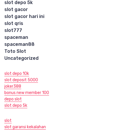
slot depo 5k
slot gacor
slot gacor hari ini
slot qris
slot777
spaceman
spaceman88
Toto Slot
Uncategorized
slot depo 10k
slot deposit 5000
joker388
bonus new member 100
depo slot
slot depo 5k
slot
slot garansi kekalahan