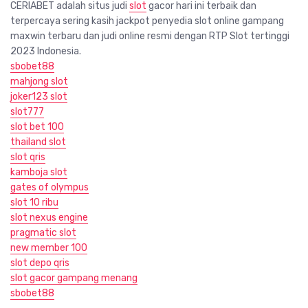
CERIABET adalah situs judi
slot
gacor hari ini terbaik dan
terpercaya sering kasih jackpot penyedia slot online gampang
maxwin terbaru dan judi online resmi dengan RTP Slot tertinggi
2023 Indonesia.
sbobet88
mahjong slot
joker123 slot
slot777
slot bet 100
thailand slot
slot qris
kamboja slot
gates of olympus
slot 10 ribu
slot nexus engine
pragmatic slot
new member 100
slot depo qris
slot gacor gampang menang
sbobet88