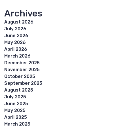
Archives
August 2026
July 2026
June 2026
May 2026
April 2026
March 2026
December 2025
November 2025
October 2025
September 2025
August 2025
July 2025
June 2025
May 2025
April 2025
March 2025