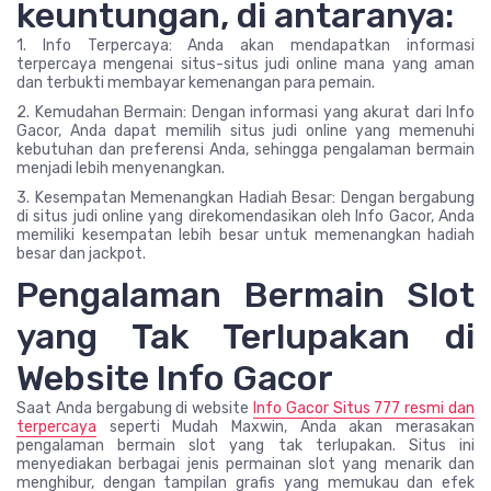
keuntungan, di antaranya:
1. Info Terpercaya: Anda akan mendapatkan informasi
terpercaya mengenai situs-situs judi online mana yang aman
dan terbukti membayar kemenangan para pemain.
2. Kemudahan Bermain: Dengan informasi yang akurat dari Info
Gacor, Anda dapat memilih situs judi online yang memenuhi
kebutuhan dan preferensi Anda, sehingga pengalaman bermain
menjadi lebih menyenangkan.
3. Kesempatan Memenangkan Hadiah Besar: Dengan bergabung
di situs judi online yang direkomendasikan oleh Info Gacor, Anda
memiliki kesempatan lebih besar untuk memenangkan hadiah
besar dan jackpot.
Pengalaman Bermain Slot
yang Tak Terlupakan di
Website Info Gacor
Saat Anda bergabung di website
Info Gacor Situs 777 resmi dan
terpercaya
seperti Mudah Maxwin, Anda akan merasakan
pengalaman bermain slot yang tak terlupakan. Situs ini
menyediakan berbagai jenis permainan slot yang menarik dan
menghibur, dengan tampilan grafis yang memukau dan efek