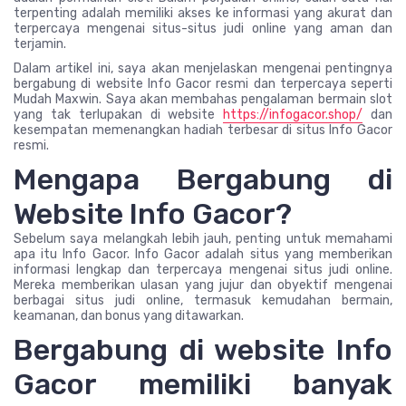
terpenting adalah memiliki akses ke informasi yang akurat dan
terpercaya mengenai situs-situs judi online yang aman dan
terjamin.
Dalam artikel ini, saya akan menjelaskan mengenai pentingnya
bergabung di website Info Gacor resmi dan terpercaya seperti
Mudah Maxwin. Saya akan membahas pengalaman bermain slot
yang tak terlupakan di website
https://infogacor.shop/
dan
kesempatan memenangkan hadiah terbesar di situs Info Gacor
resmi.
Mengapa Bergabung di
Website Info Gacor?
Sebelum saya melangkah lebih jauh, penting untuk memahami
apa itu Info Gacor. Info Gacor adalah situs yang memberikan
informasi lengkap dan terpercaya mengenai situs judi online.
Mereka memberikan ulasan yang jujur dan obyektif mengenai
berbagai situs judi online, termasuk kemudahan bermain,
keamanan, dan bonus yang ditawarkan.
Bergabung di website Info
Gacor memiliki banyak