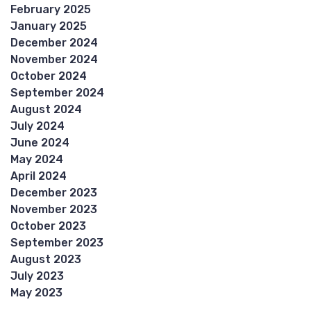
February 2025
January 2025
December 2024
November 2024
October 2024
September 2024
August 2024
July 2024
June 2024
May 2024
April 2024
December 2023
November 2023
October 2023
September 2023
August 2023
July 2023
May 2023