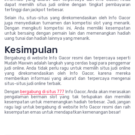
dapat memilih situs judi online dengan tingkat pembayaran
tertinggi dan jackpot terbesar.
Selain itu, situs-situs yang direkomendasikan oleh Info Gacor
juga menyediakan turnamen dan kompetisi slot yang menarik.
Dengan mengikuti kompetisi ini, Anda memiliki kesempatan
untuk bersaing dengan pemain lain dan memenangkan hadiah
uang tunai dan hadiah lainnya yang menarik.
Kesimpulan
Bergabung di website Info Gacor resmi dan terpercaya seperti
Mudah Maxwin adalah langkah yang cerdas bagi para penggemar
judi online. Anda tidak perlu ragu untuk memilih situs judi online
yang direkomendasikan oleh Info Gacor, karena mereka
memberikan informasi yang akurat dan terpercaya mengenai
situs-situs judi online terbaik.
Dengan
bergabung di situs 777
Info Gacor, Anda akan merasakan
pengalaman bermain slot yang tak terlupakan dan memiliki
kesempatan untuk memenangkan hadiah terbesar. Jadi, jangan
ragu lagi untuk bergabung di website Info Gacor resmi dan raih
kesempatan emas untuk mendapatkan kemenangan besar!