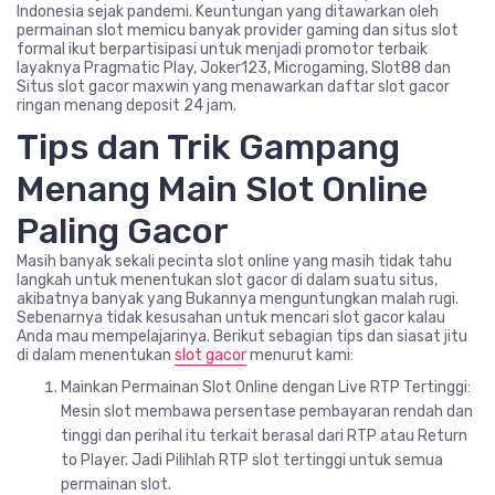
Indonesia sejak pandemi. Keuntungan yang ditawarkan oleh
permainan slot memicu banyak provider gaming dan situs slot
formal ikut berpartisipasi untuk menjadi promotor terbaik
layaknya Pragmatic Play, Joker123, Microgaming, Slot88 dan
Situs slot gacor maxwin yang menawarkan daftar slot gacor
ringan menang deposit 24 jam.
Tips dan Trik Gampang
Menang Main Slot Online
Paling Gacor
Masih banyak sekali pecinta slot online yang masih tidak tahu
langkah untuk menentukan slot gacor di dalam suatu situs,
akibatnya banyak yang Bukannya menguntungkan malah rugi.
Sebenarnya tidak kesusahan untuk mencari slot gacor kalau
Anda mau mempelajarinya. Berikut sebagian tips dan siasat jitu
di dalam menentukan
slot gacor
menurut kami:
Mainkan Permainan Slot Online dengan Live RTP Tertinggi:
Mesin slot membawa persentase pembayaran rendah dan
tinggi dan perihal itu terkait berasal dari RTP atau Return
to Player. Jadi Pilihlah RTP slot tertinggi untuk semua
permainan slot.