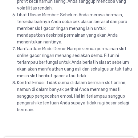
profit kecil namun sering, Anda sanggup mencoba yang
volatilitas rendah.
Lihat Ulasan Member: Sebelum Anda merasa bermain,
tersedia baiknya Anda coba cek ulasan berasal dari para
member slot gacor ringan menang lain untuk
mendapatkan deskripsi permainan yang akan Anda
menentukan nantinya.
Manfaatkan Mode Demo: Hampir semua permainan slot
online gacor ringan menang sediakan demo. Fitur ini
terlampau berfungsi untuk Anda berlatih siasat sebelum
akan akan manfaatkan uang asli dan sekaligus untuk tahu
mesin slot berikut gacor atau tidak.
Kontrol Emosi: Tidak cuma di dalam bermain slot online,
namun di dalam banyak perihal Anda memang mesti
sanggup pengecekan emosi. Hal ini terlampau sanggup
pengaruhi ketentuan Anda supaya tidak rugi besar selagi
bermain.