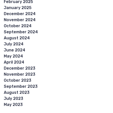
February 2025
January 2025
December 2024
November 2024
October 2024
September 2024
August 2024
July 2024
June 2024
May 2024
April 2024
December 2023
November 2023
October 2023
September 2023
August 2023
July 2023
May 2023