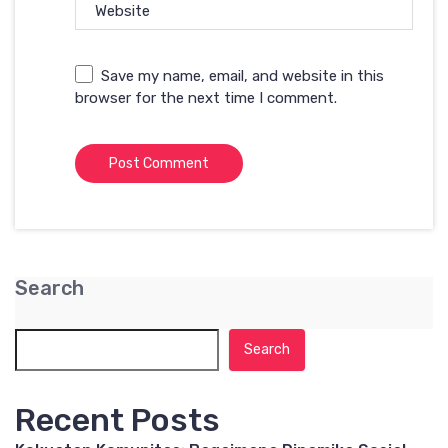
Website
Save my name, email, and website in this
browser for the next time I comment.
Search
Search
Recent Posts