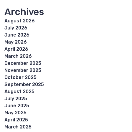
Archives
August 2026
July 2026
June 2026
May 2026
April 2026
March 2026
December 2025
November 2025
October 2025
September 2025
August 2025
July 2025
June 2025
May 2025
April 2025
March 2025