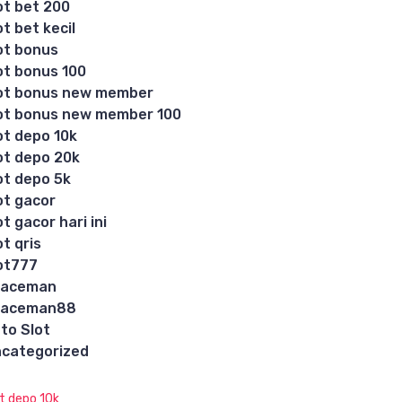
ot bet 200
ot bet kecil
ot bonus
ot bonus 100
ot bonus new member
ot bonus new member 100
ot depo 10k
ot depo 20k
ot depo 5k
ot gacor
ot gacor hari ini
ot qris
ot777
paceman
paceman88
to Slot
categorized
ot depo 10k