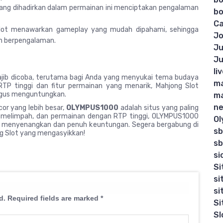
yang dihadirkan dalam permainan ini menciptakan pengalaman
bo
Ca
Slot menawarkan gameplay yang mudah dipahami, sehingga
Jo
h berpengalaman.
Ju
Ju
li
wajib dicoba, terutama bagi Anda yang menyukai tema budaya
ma
TP tinggi dan fitur permainan yang menarik, Mahjong Slot
igus menguntungkan.
ma
n
or yang lebih besar,
OLYMPUS1000
adalah situs yang paling
s melimpah, dan permainan dengan RTP tinggi, OLYMPUS1000
Ol
g menyenangkan dan penuh keuntungan. Segera bergabung di
sb
g Slot yang mengasyikkan!
s
si
Si
si
si
d.
Required fields are marked
*
Si
Sl