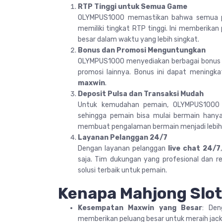
RTP Tinggi untuk Semua Game
OLYMPUS1000 memastikan bahwa semua pe
memiliki tingkat RTP tinggi. Ini memberik
besar dalam waktu yang lebih singkat.
Bonus dan Promosi Menguntungkan
OLYMPUS1000 menyediakan berbagai bonus m
promosi lainnya. Bonus ini dapat meningk
maxwin
.
Deposit Pulsa dan Transaksi Mudah
Untuk kemudahan pemain, OLYMPUS100
sehingga pemain bisa mulai bermain hany
membuat pengalaman bermain menjadi lebi
Layanan Pelanggan 24/7
Dengan layanan pelanggan
live chat 24/7
saja. Tim dukungan yang profesional dan 
solusi terbaik untuk pemain.
Kenapa Mahjong Slot
Kesempatan Maxwin yang Besar
: Den
memberikan peluang besar untuk meraih jack