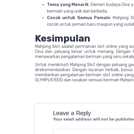
Tema yang Menarik
: Elemen budaya Cina 
bermain yang unik dan berbeda.
Cocok untuk Semua Pemain
: Mahjong 
cocok untuk pemain baru maupun yang suda
Kesimpulan
Mahjong Slot adalah permainan slot online yang 
Cina dan peluang besar untuk menang. Dengan R
menawarkan pengalaman bermain yang seru sekal
Untuk menikmati Mahjong Slot dengan peluang gac
direkomendasikan. Dengan layanan terbaik, bonu
memberikan pengalaman bermain slot online yan
OLYMPUS1000 dan rasakan sensasi bermain Mahjon
Leave a Reply
Your email address will not be publishe