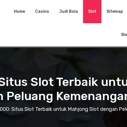
Home
Casino
Judi Bola
Slot
Sitemap
Sl
itus Slot Terbaik unt
 Peluang Kemenanga
00: Situs Slot Terbaik untuk Mahjong Slot dengan P