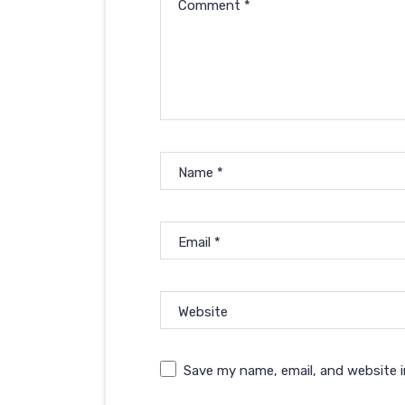
Comment
*
Name
*
Email
*
Website
Save my name, email, and website i