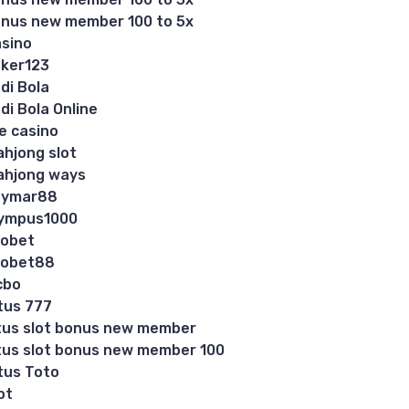
nus new member 100 to 5x
sino
ker123
di Bola
di Bola Online
ve casino
hjong slot
hjong ways
eymar88
ympus1000
obet
bobet88
cbo
tus 777
tus slot bonus new member
tus slot bonus new member 100
tus Toto
ot