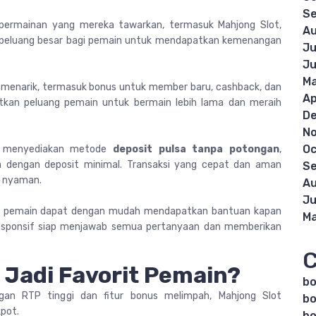
S
rmainan yang mereka tawarkan, termasuk Mahjong Slot,
Au
an peluang besar bagi pemain untuk mendapatkan kemenangan
Ju
Ju
Ma
enarik, termasuk bonus untuk member baru, cashback, dan
Ap
atkan peluang pemain untuk bermain lebih lama dan meraih
D
N
Oc
0 menyediakan metode
deposit pulsa tanpa potongan
,
a dengan deposit minimal. Transaksi yang cepat dan aman
S
h nyaman.
Au
Ju
, pemain dapat dengan mudah mendapatkan bantuan kapan
Ma
responsif siap menjawab semua pertanyaan dan memberikan
C
 Jadi Favorit Pemain?
b
gan RTP tinggi dan fitur bonus melimpah, Mahjong Slot
bo
pot.
bo