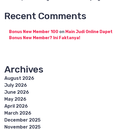
Recent Comments
Bonus New Member 100
on
Main Judi Online Dapet
Bonus New Member? Ini Faktanya!
Archives
August 2026
July 2026
June 2026
May 2026
April 2026
March 2026
December 2025
November 2025