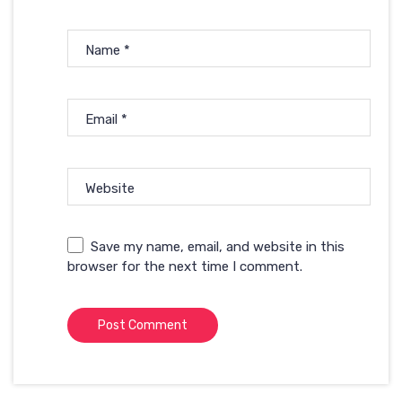
Name
*
Email
*
Website
Save my name, email, and website in this
browser for the next time I comment.