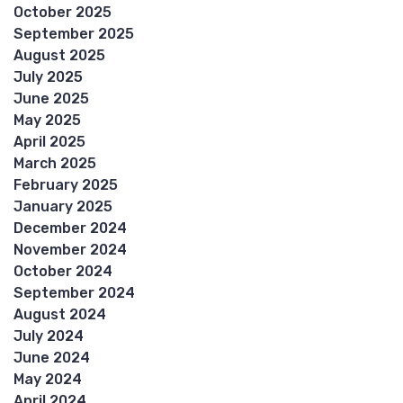
October 2025
September 2025
August 2025
July 2025
June 2025
May 2025
April 2025
March 2025
February 2025
January 2025
December 2024
November 2024
October 2024
September 2024
August 2024
July 2024
June 2024
May 2024
April 2024