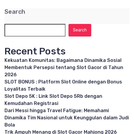
Search
Search
Recent Posts
Kekuatan Komunitas: Bagaimana Dinamika Sosial
Membentuk Persepsi tentang Slot Gacor di Tahun
2026
SLOT BONUS : Platform Slot Online dengan Bonus
Loyalitas Terbaik
Slot Depo 5K : Link Slot Depo 5Rb dengan
Kemudahan Registrasi
Dari Messi hingga Travel Fatigue: Memahami
Dinamika Tim Nasional untuk Keunggulan dalam Judi
Bola
Trik Ampuh Menang di Slot Gacor Mahjong 2026