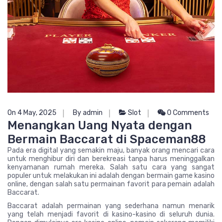
On 4 May, 2025
By admin
Slot
0 Comments
Menangkan Uang Nyata dengan
Bermain Baccarat di Spaceman88
Pada era digital yang semakin maju, banyak orang mencari cara
untuk menghibur diri dan berekreasi tanpa harus meninggalkan
kenyamanan rumah mereka. Salah satu cara yang sangat
populer untuk melakukan ini adalah dengan bermain game kasino
online, dengan salah satu permainan favorit para pemain adalah
Baccarat.
Baccarat adalah permainan yang sederhana namun menarik
yang telah menjadi favorit di kasino-kasino di seluruh dunia.