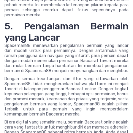
pribadi mereka. Ini memberikan ketenangan pikiran kepada para
pemain sehingga mereka dapat fokus sepenuhnya pada
permainan mereka.
5. Pengalaman Bermain
yang Lancar
Spaceman88 menawarkan pengalaman bermain yang lancar
dan mudah untuk para pemainnya. Dengan antarmuka yang
ramah pengguna dan navigasi yang intuitif, para pemain dapat
dengan mudah menemukan permainan Baccarat favorit mereka
dan mulai bermain tanpa hambatan. Ini membuat pengalaman
bermain di Spaceman88 menjadi menyenangkan dan menghibur.
Dengan semua keuntungan dan fitur yang ditawarkan oleh
Spaceman88, tidak mengherankan bahwa platform ini menjadi
favorit di kalangan penggemar Baccarat online. Dengan tingkat
kepuasan pelanggan yang tinggi, berbagai opsi permainan, bonus
dan promosi menarik, keamanan dan privasi yang terjamin, serta
pengalaman bermain yang lancar, Spaceman88 adalah pilihan
terbaik untuk para pemain yang ingin memperdalam
kemampuan bermain Baccarat mereka.
Di era digital yang semakin maju, bermain Baccarat online adalah
cara yang fantastis untuk menghibur diri dan memacu adrenalin.
Dengan Spaceman88 sebagai mitra bermain Anda, Anda dapat