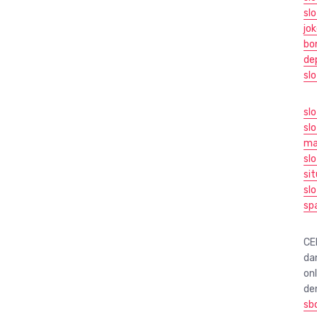
sl
jo
bo
de
sl
slo
sl
ma
sl
sit
sl
sp
CE
da
on
de
sb