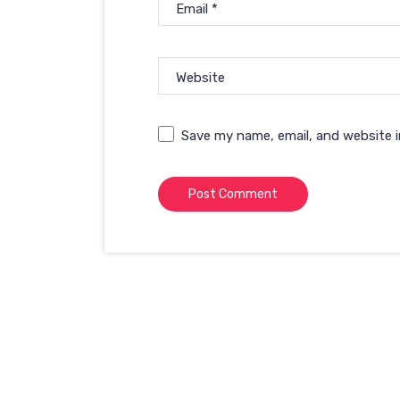
Email
*
Website
Save my name, email, and website i