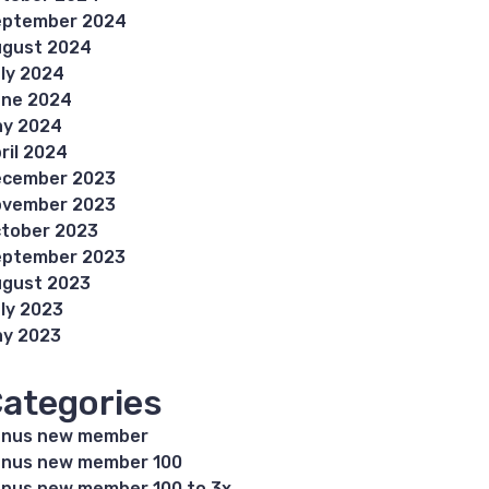
eptember 2024
gust 2024
ly 2024
ne 2024
y 2024
ril 2024
ecember 2023
ovember 2023
tober 2023
eptember 2023
gust 2023
ly 2023
y 2023
ategories
onus new member
nus new member 100
nus new member 100 to 3x