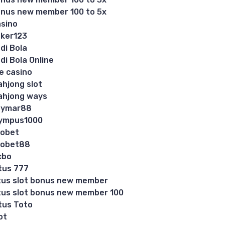
nus new member 100 to 5x
sino
ker123
di Bola
di Bola Online
ve casino
hjong slot
hjong ways
eymar88
ympus1000
obet
bobet88
cbo
tus 777
tus slot bonus new member
tus slot bonus new member 100
tus Toto
ot