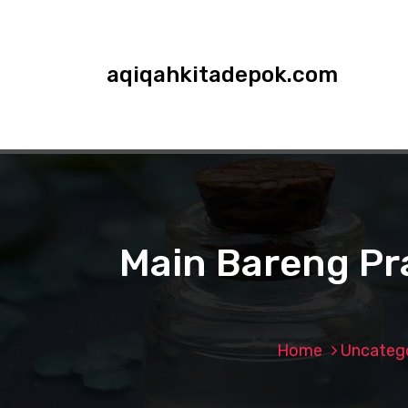
S
k
i
p
aqiqahkitadepok.com
t
o
c
o
n
t
e
n
Main Bareng Pra
t
Home
Uncateg