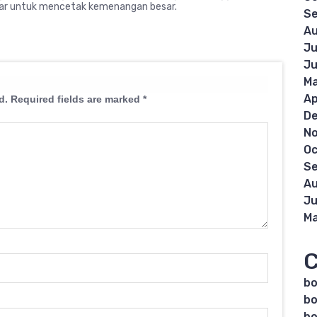
ar untuk mencetak kemenangan besar.
S
Au
Ju
Ju
Ma
Ap
d.
Required fields are marked
*
D
N
Oc
S
Au
Ju
Ma
C
b
bo
bo