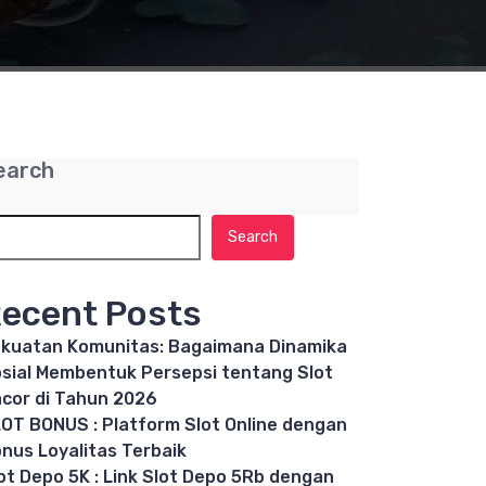
earch
Search
ecent Posts
kuatan Komunitas: Bagaimana Dinamika
sial Membentuk Persepsi tentang Slot
cor di Tahun 2026
OT BONUS : Platform Slot Online dengan
nus Loyalitas Terbaik
ot Depo 5K : Link Slot Depo 5Rb dengan