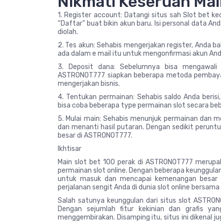
Nikmati Keseruan Mai
1. Register account: Datangi situs sah Slot bet ke
“Daftar” buat bikin akun baru. Isi personal data A
diolah.
2. Tes akun: Sehabis mengerjakan register, Anda bak
ada dalam e mail itu untuk mengonfirmasi akun And
3. Deposit dana: Sebelumnya bisa mengawali
ASTRONOT777 siapkan beberapa metoda pembaya
mengerjakan bisnis.
4. Tentukan permainan: Sehabis saldo Anda beris
bisa coba beberapa type permainan slot secara be
5. Mulai main: Sehabis menunjuk permainan dan 
dan menanti hasil putaran. Dengan sedikit perun
besar di ASTRONOT777.
Ikhtisar
Main slot bet 100 perak di ASTRONOT777 merupak
permainan slot online. Dengan beberapa keunggula
untuk masuk dan mencapai kemenangan besar di s
perjalanan sengit Anda di dunia slot online bersa
Salah satunya keunggulan dari situs slot ASTRON
Dengan sejumlah fitur kekinian dan grafis y
menggembirakan. Disamping itu, situs ini dikenal ju