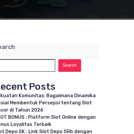
earch
Search
ecent Posts
kuatan Komunitas: Bagaimana Dinamika
sial Membentuk Persepsi tentang Slot
cor di Tahun 2026
OT BONUS : Platform Slot Online dengan
nus Loyalitas Terbaik
ot Depo 5K : Link Slot Depo 5Rb dengan