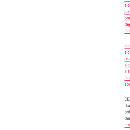
sl
jo
bo
de
sl
slo
sl
ma
sl
sit
sl
sp
CE
da
on
de
sb