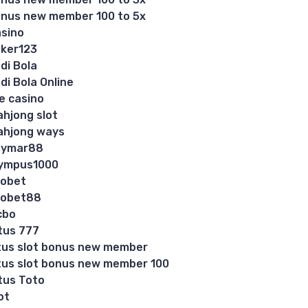
nus new member 100 to 5x
sino
ker123
di Bola
di Bola Online
ve casino
hjong slot
hjong ways
eymar88
ympus1000
obet
bobet88
cbo
tus 777
tus slot bonus new member
tus slot bonus new member 100
tus Toto
ot