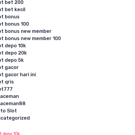
ot bet 200
ot bet kecil
ot bonus
ot bonus 100
ot bonus new member
ot bonus new member 100
ot depo 10k
ot depo 20k
ot depo 5k
ot gacor
ot gacor hari ini
ot qris
ot777
paceman
paceman88
to Slot
categorized
ot depo 10k