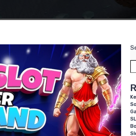
S
R
Ke
So
Ga
SL
Bo
Sl