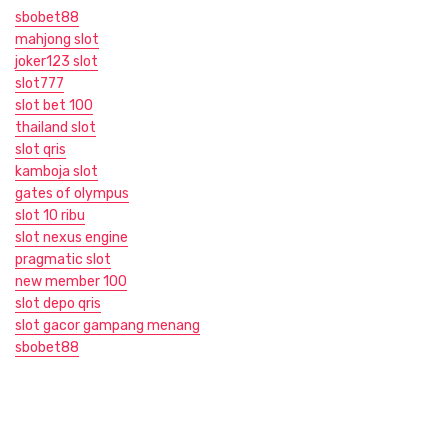
sbobet88
mahjong slot
joker123 slot
slot777
slot bet 100
thailand slot
slot qris
kamboja slot
gates of olympus
slot 10 ribu
slot nexus engine
pragmatic slot
new member 100
slot depo qris
slot gacor gampang menang
sbobet88