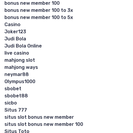
bonus new member 100
bonus new member 100 to 3x
bonus new member 100 to 5x
Casino
Joker123
Judi Bola
Judi Bola Online
live casino
mahjong slot
mahjong ways
neymar88
Olympus1000
sbobet
sbobet88
sicbo
Situs 777
situs slot bonus new member
situs slot bonus new member 100
Situs Toto