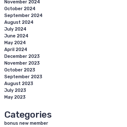
November 2024
October 2024
September 2024
August 2024
July 2024
June 2024
May 2024
April 2024
December 2023
November 2023
October 2023
September 2023
August 2023
July 2023
May 2023
Categories
bonus new member