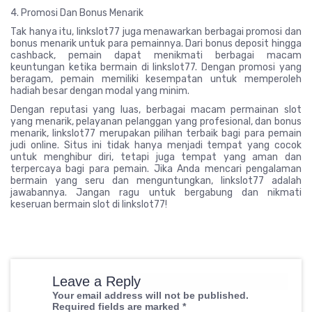
4. Promosi Dan Bonus Menarik
Tak hanya itu, linkslot77 juga menawarkan berbagai promosi dan
bonus menarik untuk para pemainnya. Dari bonus deposit hingga
cashback, pemain dapat menikmati berbagai macam
keuntungan ketika bermain di linkslot77. Dengan promosi yang
beragam, pemain memiliki kesempatan untuk memperoleh
hadiah besar dengan modal yang minim.
Dengan reputasi yang luas, berbagai macam permainan slot
yang menarik, pelayanan pelanggan yang profesional, dan bonus
menarik, linkslot77 merupakan pilihan terbaik bagi para pemain
judi online. Situs ini tidak hanya menjadi tempat yang cocok
untuk menghibur diri, tetapi juga tempat yang aman dan
terpercaya bagi para pemain. Jika Anda mencari pengalaman
bermain yang seru dan menguntungkan, linkslot77 adalah
jawabannya. Jangan ragu untuk bergabung dan nikmati
keseruan bermain slot di linkslot77!
Leave a Reply
Your email address will not be published.
Required fields are marked
*