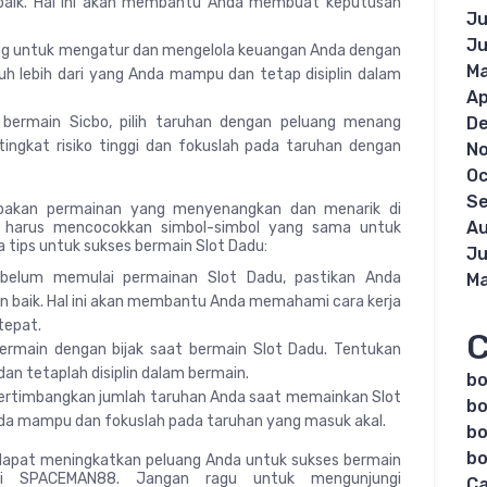
aik. Hal ini akan membantu Anda membuat keputusan
Ju
Ju
ing untuk mengatur dan mengelola keuangan Anda dengan
Ma
aruh lebih dari yang Anda mampu dan tetap disiplin dalam
Ap
 bermain Sicbo, pilih taruhan dengan peluang menang
D
 tingkat risiko tinggi dan fokuslah pada taruhan dengan
N
Oc
S
rupakan permainan yang menyenangkan dan menarik di
Au
 harus mencocokkan simbol-simbol yang sama untuk
tips untuk sukses bermain Slot Dadu:
Ju
ebelum memulai permainan Slot Dadu, pastikan Anda
Ma
 baik. Hal ini akan membantu Anda memahami cara kerja
tepat.
C
bermain dengan bijak saat bermain Slot Dadu. Tentukan
an tetaplah disiplin dalam bermain.
b
 pertimbangkan jumlah taruhan Anda saat memainkan Slot
bo
 Anda mampu dan fokuslah pada taruhan yang masuk akal.
bo
bo
a dapat meningkatkan peluang Anda untuk sukses bermain
i SPACEMAN88. Jangan ragu untuk mengunjungi
Ca