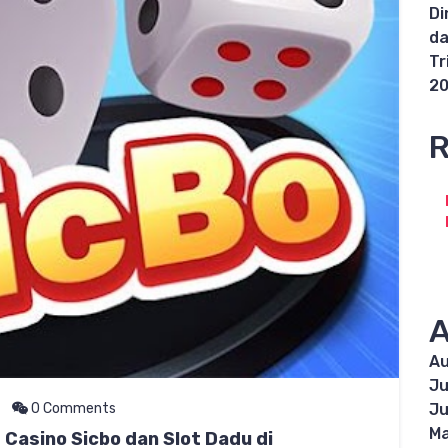
Di
da
Tr
2
R
A
Au
Ju
0 Comments
Ju
Ma
Casino Sicbo dan Slot Dadu di