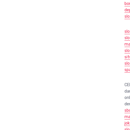
bo
de
sl
slo
sl
ma
sl
sit
sl
sp
CE
da
on
de
sb
ma
jo
sl