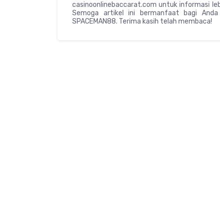
casinoonlinebaccarat.com untuk informasi leb
Semoga artikel ini bermanfaat bagi An
SPACEMAN88. Terima kasih telah membaca!