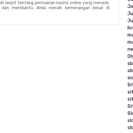
ih lanjut tentang permainan kasino online yang menarik.
Jo
da dan membantu Anda meraih kemenangan besar di
Ju
Ju
li
ma
ma
n
Ol
sb
s
si
Si
si
si
Si
Sl
sl
sl