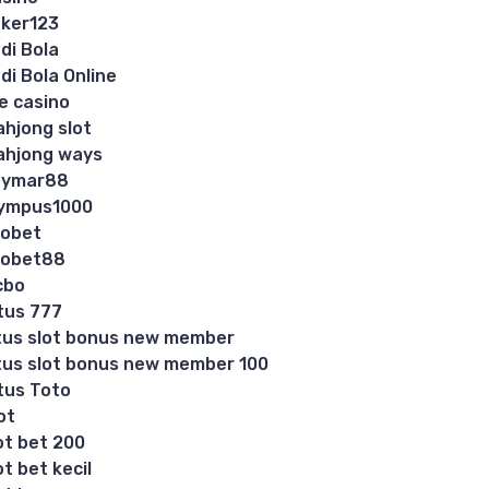
ker123
di Bola
di Bola Online
ve casino
hjong slot
hjong ways
eymar88
ympus1000
obet
bobet88
cbo
tus 777
tus slot bonus new member
tus slot bonus new member 100
tus Toto
ot
ot bet 200
ot bet kecil