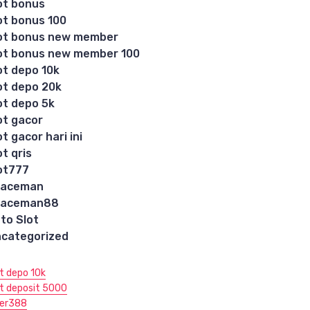
ot bonus
ot bonus 100
ot bonus new member
ot bonus new member 100
ot depo 10k
ot depo 20k
ot depo 5k
ot gacor
ot gacor hari ini
ot qris
ot777
paceman
paceman88
to Slot
categorized
ot depo 10k
ot deposit 5000
ker388