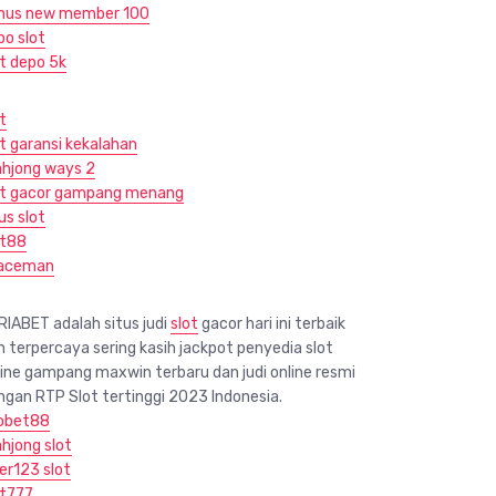
nus new member 100
po slot
ot depo 5k
t
ot garansi kekalahan
hjong ways 2
ot gacor gampang menang
us slot
ot88
aceman
RIABET adalah situs judi
slot
gacor hari ini terbaik
n terpercaya sering kasih jackpot penyedia slot
line gampang maxwin terbaru dan judi online resmi
ngan RTP Slot tertinggi 2023 Indonesia.
obet88
hjong slot
ker123 slot
ot777