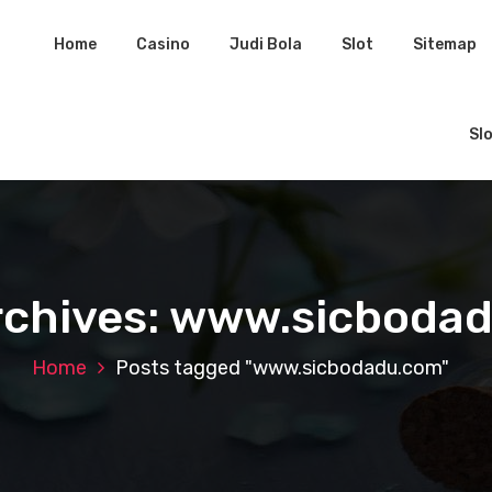
Home
Casino
Judi Bola
Slot
Sitemap
Sl
rchives: www.sicboda
Home
Posts tagged "www.sicbodadu.com"