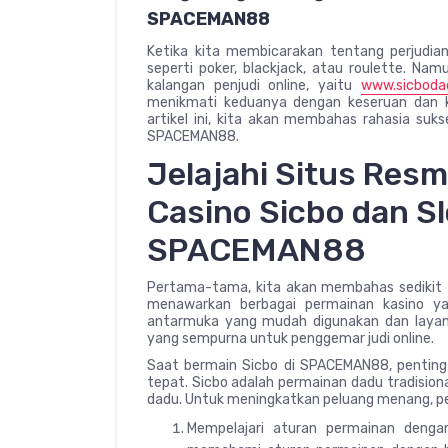
SPACEMAN88
Ketika kita membicarakan tentang perjudian
seperti poker, blackjack, atau roulette. Nam
kalangan penjudi online, yaitu
www.sicboda
menikmati keduanya dengan keseruan dan 
artikel ini, kita akan membahas rahasia suk
SPACEMAN88.
Jelajahi Situs Res
Casino Sicbo dan Sl
SPACEMAN88
Pertama-tama, kita akan membahas sedikit 
menawarkan berbagai permainan kasino ya
antarmuka yang mudah digunakan dan layan
yang sempurna untuk penggemar judi online.
Saat bermain Sicbo di SPACEMAN88, pentin
tepat. Sicbo adalah permainan dadu tradision
dadu. Untuk meningkatkan peluang menang, pent
Mempelajari aturan permainan denga