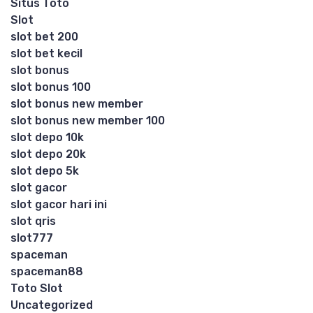
Situs Toto
Slot
slot bet 200
slot bet kecil
slot bonus
slot bonus 100
slot bonus new member
slot bonus new member 100
slot depo 10k
slot depo 20k
slot depo 5k
slot gacor
slot gacor hari ini
slot qris
slot777
spaceman
spaceman88
Toto Slot
Uncategorized