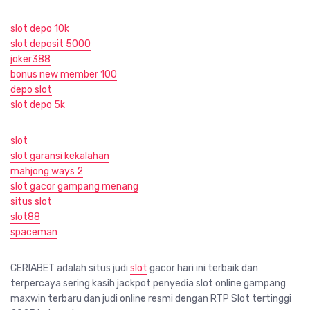
slot depo 10k
slot deposit 5000
joker388
bonus new member 100
depo slot
slot depo 5k
slot
slot garansi kekalahan
mahjong ways 2
slot gacor gampang menang
situs slot
slot88
spaceman
CERIABET adalah situs judi
slot
gacor hari ini terbaik dan
terpercaya sering kasih jackpot penyedia slot online gampang
maxwin terbaru dan judi online resmi dengan RTP Slot tertinggi