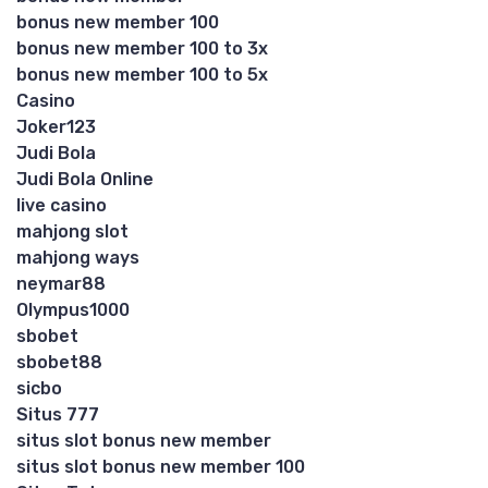
bonus new member 100
bonus new member 100 to 3x
bonus new member 100 to 5x
Casino
Joker123
Judi Bola
Judi Bola Online
live casino
mahjong slot
mahjong ways
neymar88
Olympus1000
sbobet
sbobet88
sicbo
Situs 777
situs slot bonus new member
situs slot bonus new member 100