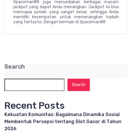
Spaceman88 juga menyediakan berbagai macam
jackpot yang dapat Anda menangkan. Jackpot ini bisa
mencapai jumlah yang sangat besar, sehingga Anda
memiliki kesempatan untuk memenangkan hadiah
yang fantastis. Dengan bermain di Spaceman88
Search
Search
Recent Posts
Kekuatan Komunitas: Bagaimana Dinamika Sosial
Membentuk Persepsi tentang Slot Gacor di Tahun
2026