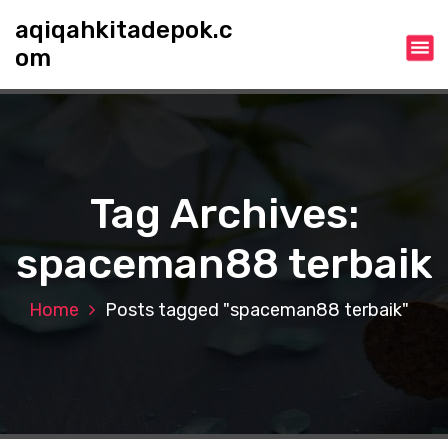
S
aqiqahkitadepok.c
k
om
i
p
t
o
c
o
n
Tag Archives:
t
e
spaceman88 terbaik
n
t
Home
Posts tagged "spaceman88 terbaik"