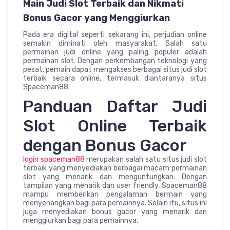
Main Judi Slot Terbaik dan Nikmati
Bonus Gacor yang Menggiurkan
Pada era digital seperti sekarang ini, perjudian online
semakin diminati oleh masyarakat. Salah satu
permainan judi online yang paling populer adalah
permainan slot. Dengan perkembangan teknologi yang
pesat, pemain dapat mengakses berbagai situs judi slot
terbaik secara online, termasuk diantaranya situs
Spaceman88.
Panduan Daftar Judi
Slot Online Terbaik
dengan Bonus Gacor
login spaceman88
merupakan salah satu situs judi slot
terbaik yang menyediakan berbagai macam permainan
slot yang menarik dan menguntungkan. Dengan
tampilan yang menarik dan user friendly, Spaceman88
mampu memberikan pengalaman bermain yang
menyenangkan bagi para pemainnya. Selain itu, situs ini
juga menyediakan bonus gacor yang menarik dan
menggiurkan bagi para pemainnya.