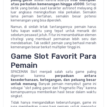
paling gacor
adalah karena adanya
fitur multiplier
atau perkalian kemenangan hingga x5000
. Setiap
detik yang berlalu saat karakter astronot melayang di
luar angkasa meningkatkan nilai perkalian. Semakin
lama pemain bertahan, semakin besar potensi
kemenangan yang bisa diperoleh.
Namun, di sinilah letak tantangannya: pemain harus
tahu kapan waktu yang tepat untuk menarik diri
sebelum pesawat jatuh. Fitur ini menambahkan elemen
strategi yang membuat permainan lebih seru dan
mendebarkan. Tak sedikit pemain yang berhasil meraih
kemenangan besar berkat multiplier tinggi ini.
Game Slot Favorit Para
Pemain
SPACEMAN Slot menjadi salah satu game paling
digemari karena
perpaduan antara
kesederhanaan, ketegangan, dan peluang besar
untuk menang
. Banyak pemain menyebut game ini
sebagai “slot paling gacor dari Pragmatic Play” karena
kemampuannya memberikan hasil besar dalam waktu
singkat.
Tidak hanya mengandalkan keberuntungan, game ini
juga memberikan ruang bagi pemain untuk mengatur