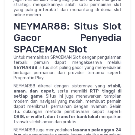
strategi, menjadikannya salah satu permainan slot
yang paling interaktif dan menantang di dunia slot
online modern.
NEYMAR88: Situs Slot
Gacor Penyedia
SPACEMAN Slot
Untuk memainkan SPACEMAN Slot dengan pengalaman
terbaik, pemain dapat mengaksesnya melalui
NEYMAR88
, situs slot paling gacor yang menyediakan
berbagai permainan dari provider ternama seperti
Pragmatic Play.
NEYMAR88 dikenal dengan sistemnya yang
stabil,
aman, dan cepat
, serta memiliki
RTP tinggi di
setiap game
. Situs ini juga menawarkan tampilan
modern dan navigasi yang mudah, membuat pemain
dapat menikmati permainan dengan nyaman. Selain
itu, dukungan metode pembayaran cepat seperti
QRIS, e-wallet, dan transfer bank lokal
menjadikan
transaksi lebih aman dan praktis.
NEYMAR88 juga menyediakan
layanan pelanggan 24