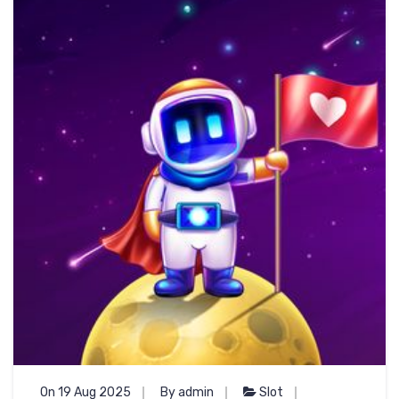
On 19 Aug 2025
By admin
Slot