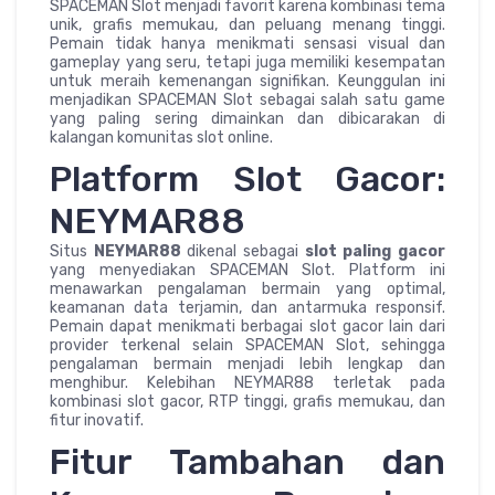
SPACEMAN Slot menjadi favorit karena kombinasi tema
unik, grafis memukau, dan peluang menang tinggi.
Pemain tidak hanya menikmati sensasi visual dan
gameplay yang seru, tetapi juga memiliki kesempatan
untuk meraih kemenangan signifikan. Keunggulan ini
menjadikan SPACEMAN Slot sebagai salah satu game
yang paling sering dimainkan dan dibicarakan di
kalangan komunitas slot online.
Platform Slot Gacor:
NEYMAR88
Situs
NEYMAR88
dikenal sebagai
slot paling gacor
yang menyediakan SPACEMAN Slot. Platform ini
menawarkan pengalaman bermain yang optimal,
keamanan data terjamin, dan antarmuka responsif.
Pemain dapat menikmati berbagai slot gacor lain dari
provider terkenal selain SPACEMAN Slot, sehingga
pengalaman bermain menjadi lebih lengkap dan
menghibur. Kelebihan NEYMAR88 terletak pada
kombinasi slot gacor, RTP tinggi, grafis memukau, dan
fitur inovatif.
Fitur Tambahan dan