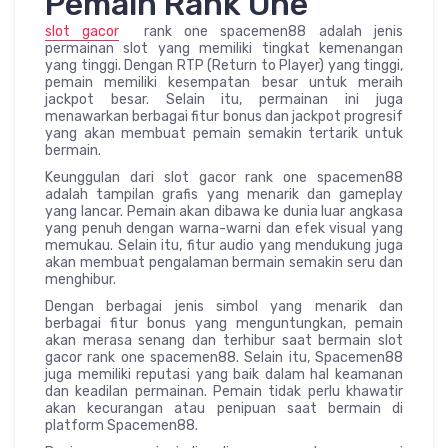
Pemain Rank One
slot gacor
rank one spacemen88 adalah jenis
permainan slot yang memiliki tingkat kemenangan
yang tinggi. Dengan RTP (Return to Player) yang tinggi,
pemain memiliki kesempatan besar untuk meraih
jackpot besar. Selain itu, permainan ini juga
menawarkan berbagai fitur bonus dan jackpot progresif
yang akan membuat pemain semakin tertarik untuk
bermain.
Keunggulan dari slot gacor rank one spacemen88
adalah tampilan grafis yang menarik dan gameplay
yang lancar. Pemain akan dibawa ke dunia luar angkasa
yang penuh dengan warna-warni dan efek visual yang
memukau. Selain itu, fitur audio yang mendukung juga
akan membuat pengalaman bermain semakin seru dan
menghibur.
Dengan berbagai jenis simbol yang menarik dan
berbagai fitur bonus yang menguntungkan, pemain
akan merasa senang dan terhibur saat bermain slot
gacor rank one spacemen88. Selain itu, Spacemen88
juga memiliki reputasi yang baik dalam hal keamanan
dan keadilan permainan. Pemain tidak perlu khawatir
akan kecurangan atau penipuan saat bermain di
platform Spacemen88.