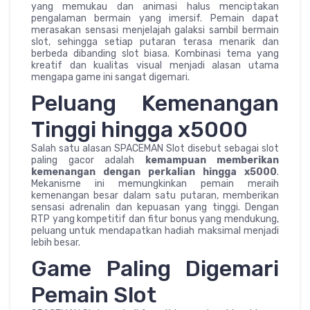
yang memukau dan animasi halus menciptakan
pengalaman bermain yang imersif. Pemain dapat
merasakan sensasi menjelajah galaksi sambil bermain
slot, sehingga setiap putaran terasa menarik dan
berbeda dibanding slot biasa. Kombinasi tema yang
kreatif dan kualitas visual menjadi alasan utama
mengapa game ini sangat digemari.
Peluang Kemenangan
Tinggi hingga x5000
Salah satu alasan SPACEMAN Slot disebut sebagai slot
paling gacor adalah
kemampuan memberikan
kemenangan dengan perkalian hingga x5000
.
Mekanisme ini memungkinkan pemain meraih
kemenangan besar dalam satu putaran, memberikan
sensasi adrenalin dan kepuasan yang tinggi. Dengan
RTP yang kompetitif dan fitur bonus yang mendukung,
peluang untuk mendapatkan hadiah maksimal menjadi
lebih besar.
Game Paling Digemari
Pemain Slot