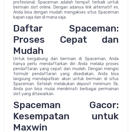
profesional, Spaceman adalah tempat terbaik untuk
bermain slot online. Dengan adanya link alternatif ini,
Anda bisa dengan mudah mengakses situs Spaceman
kapan saja dan di mana saja.
Daftar Spaceman:
Proses Cepat dan
Mudah
Untuk bergabung dan bermain di Spaceman, Anda
hanya perlu mendaftarkan diri Anda melalui proses
pendaftaran yang cepat dan mudah. Dengan mengisi
formulir pendaftaran yang disediakan, Anda bisa
langsung mendapatkan akun untuk bermain di situs
Spaceman. Setelah melakukan deposit minimum 5k,
Anda pun bisa mulai menikmati berbagai permainan
slot yang ditawarkan.
Spaceman Gacor:
Kesempatan untuk
Maxwin