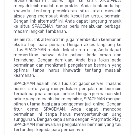
ervice/index.htm, akses login ke situs SPACEMAN
menjadi lebih mudah dan praktis. Anda tidak perlu lagi
khawatir tentang pemblokiran situs atau masalah
akses yang membuat Anda kesulitan untuk bermain.
Dengan link alternatif ini, Anda dapat langsung masuk
ke situs SPACEMAN tanpa perlu melakukan berbagai
macam langkah tambahan.
Selain itu, link alternatif ini juga memberikan keamanan
ekstra bagi para pemain. Dengan akses langsung ke
situs SPACEMAN melalui link alternatif ini, Anda dapat
memastikan bahwa data pribadi Anda aman dan
terlindungi. Dengan demikian, Anda bisa fokus pada
permainan dan menikmati pengalaman bermain yang
optimal tanpa harus khawatir tentang masalah
keamanan.
SPACEMAN adalah link situs slot gacor server Thailand
nomor satu yang menyediakan pengalaman bermain
terbaik bagi para penjudi online. Dengan permainan slot
online yang menarik dan menghibur, SPACEMAN menjadi
pilihan utama bagi para penggemar judi online. Dengan
fitur demo SPACEMAN, Anda dapat mencoba
permainan ini tanpa harus mempertaruhkan uang
sungguhan. Dengan kerja sama dengan Pragmatic Play,
SPACEMAN menawarkan pengalaman bermain yang tak
tertandingi kepada para pemainnya.