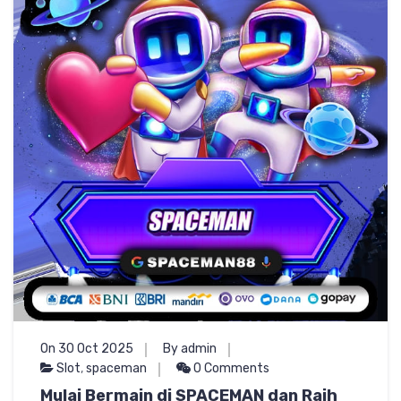
On 30 Oct 2025
By admin
Slot
,
spaceman
0 Comments
Mulai Bermain di SPACEMAN dan Raih