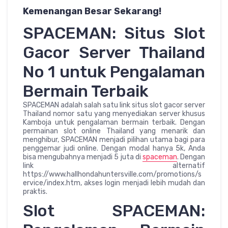
Kemenangan Besar Sekarang!
SPACEMAN: Situs Slot
Gacor Server Thailand
No 1 untuk Pengalaman
Bermain Terbaik
SPACEMAN adalah salah satu link situs slot gacor server
Thailand nomor satu yang menyediakan server khusus
Kamboja untuk pengalaman bermain terbaik. Dengan
permainan slot online Thailand yang menarik dan
menghibur, SPACEMAN menjadi pilihan utama bagi para
penggemar judi online. Dengan modal hanya 5k, Anda
bisa mengubahnya menjadi 5 juta di
spaceman
. Dengan
link alternatif
https://www.hallhondahuntersville.com/promotions/s
ervice/index.htm, akses login menjadi lebih mudah dan
praktis.
Slot SPACEMAN: