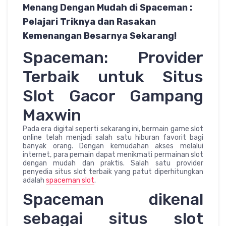
Menang Dengan Mudah di Spaceman :
Pelajari Triknya dan Rasakan
Kemenangan Besarnya Sekarang!
Spaceman: Provider
Terbaik untuk Situs
Slot Gacor Gampang
Maxwin
Pada era digital seperti sekarang ini, bermain game slot
online telah menjadi salah satu hiburan favorit bagi
banyak orang. Dengan kemudahan akses melalui
internet, para pemain dapat menikmati permainan slot
dengan mudah dan praktis. Salah satu provider
penyedia situs slot terbaik yang patut diperhitungkan
adalah
spaceman slot
.
Spaceman dikenal
sebagai situs slot