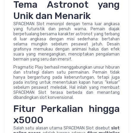
Tema Astronot yang
Unik dan Menarik
SPACEMAN Slot menonjol dengan tema luar angkasa
yang futuristik dan penuh warna. Pemain diajak
berpetualang bersama karakter astronot yang terbang
di luar angkasa dengan misi sederhana: bertahan
selama mungkin sebelum pesawat jatuh. Desain
grafisnya memukau dengan animasi halus dan efek
suara yang menegangkan, menciptakan pengalaman
bermain yang seru dan imersif.
Pragmatic Play berhasil menggabungkan unsur hiburan
dan strategi dalam satu permainan. Pemain tidak
hanya bergantung pada keberuntungan, tetapi juga
pada insting untuk menentukan kapan harus “keluar”
sebelum pesawat meledak. Hal inilah yang membuat
SPACEMAN Slot terasa berbeda dan menantang
dibandingkan slot konvensional.
Fitur Perkalian hingga
x5000
Salah satu alasan utama SPACEMAN Slot disebut
slot