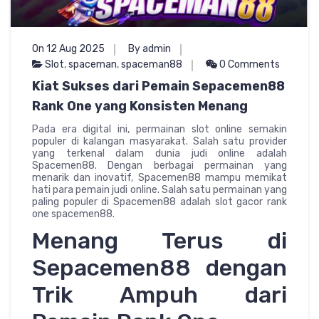
On 12 Aug 2025
By admin
Slot
,
spaceman
,
spaceman88
0 Comments
Kiat Sukses dari Pemain Sepacemen88
Rank One yang Konsisten Menang
Pada era digital ini, permainan slot online semakin
populer di kalangan masyarakat. Salah satu provider
yang terkenal dalam dunia judi online adalah
Spacemen88. Dengan berbagai permainan yang
menarik dan inovatif, Spacemen88 mampu memikat
hati para pemain judi online. Salah satu permainan yang
paling populer di Spacemen88 adalah slot gacor rank
one spacemen88.
Menang Terus di
Sepacemen88 dengan
Trik Ampuh dari