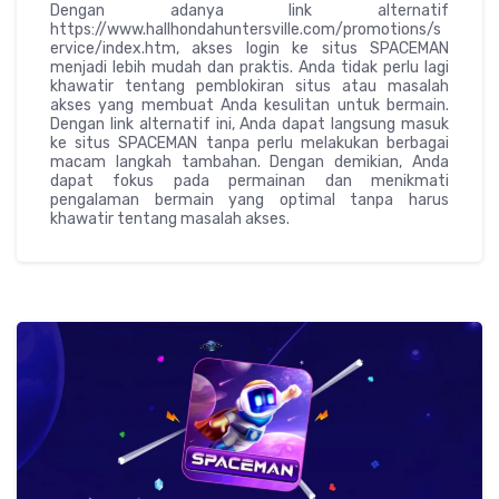
Dengan adanya link alternatif
https://www.hallhondahuntersville.com/promotions/s
ervice/index.htm, akses login ke situs SPACEMAN
menjadi lebih mudah dan praktis. Anda tidak perlu lagi
khawatir tentang pemblokiran situs atau masalah
akses yang membuat Anda kesulitan untuk bermain.
Dengan link alternatif ini, Anda dapat langsung masuk
ke situs SPACEMAN tanpa perlu melakukan berbagai
macam langkah tambahan. Dengan demikian, Anda
dapat fokus pada permainan dan menikmati
pengalaman bermain yang optimal tanpa harus
khawatir tentang masalah akses.