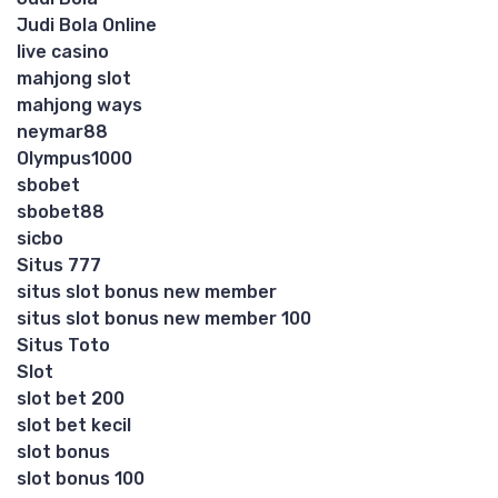
Judi Bola Online
live casino
mahjong slot
mahjong ways
neymar88
Olympus1000
sbobet
sbobet88
sicbo
Situs 777
situs slot bonus new member
situs slot bonus new member 100
Situs Toto
Slot
slot bet 200
slot bet kecil
slot bonus
slot bonus 100