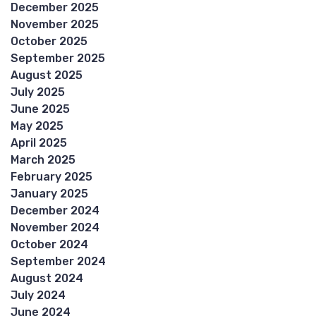
December 2025
November 2025
October 2025
September 2025
August 2025
July 2025
June 2025
May 2025
April 2025
March 2025
February 2025
January 2025
December 2024
November 2024
October 2024
September 2024
August 2024
July 2024
June 2024