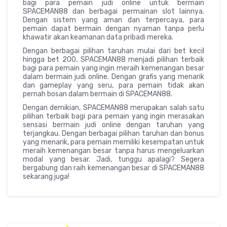
bagi para pemain judi online untuk bermain
SPACEMAN88 dan berbagai permainan slot lainnya.
Dengan sistem yang aman dan terpercaya, para
pemain dapat bermain dengan nyaman tanpa perlu
khawatir akan keamanan data pribadi mereka.
Dengan berbagai pilihan taruhan mulai dari bet kecil
hingga bet 200, SPACEMAN88 menjadi pilihan terbaik
bagi para pemain yang ingin meraih kemenangan besar
dalam bermain judi online. Dengan grafis yang menarik
dan gameplay yang seru, para pemain tidak akan
pernah bosan dalam bermain di SPACEMAN88.
Dengan demikian, SPACEMAN88 merupakan salah satu
pilihan terbaik bagi para pemain yang ingin merasakan
sensasi bermain judi online dengan taruhan yang
terjangkau. Dengan berbagai pilihan taruhan dan bonus
yang menarik, para pemain memiliki kesempatan untuk
meraih kemenangan besar tanpa harus mengeluarkan
modal yang besar. Jadi, tunggu apalagi? Segera
bergabung dan raih kemenangan besar di SPACEMAN88
sekarang juga!