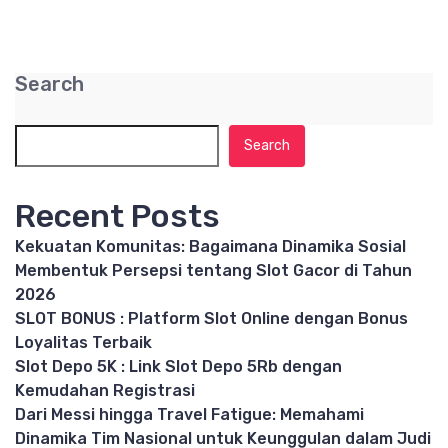
Search
Search
Recent Posts
Kekuatan Komunitas: Bagaimana Dinamika Sosial
Membentuk Persepsi tentang Slot Gacor di Tahun
2026
SLOT BONUS : Platform Slot Online dengan Bonus
Loyalitas Terbaik
Slot Depo 5K : Link Slot Depo 5Rb dengan
Kemudahan Registrasi
Dari Messi hingga Travel Fatigue: Memahami
Dinamika Tim Nasional untuk Keunggulan dalam Judi