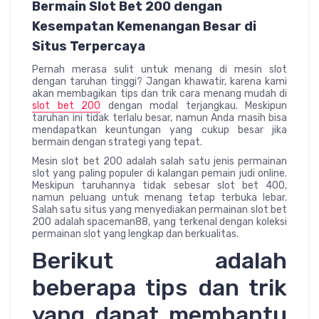
Bermain Slot Bet 200 dengan
Kesempatan Kemenangan Besar di
Situs Terpercaya
Pernah merasa sulit untuk menang di mesin slot
dengan taruhan tinggi? Jangan khawatir, karena kami
akan membagikan tips dan trik cara menang mudah di
slot bet 200
dengan modal terjangkau. Meskipun
taruhan ini tidak terlalu besar, namun Anda masih bisa
mendapatkan keuntungan yang cukup besar jika
bermain dengan strategi yang tepat.
Mesin slot bet 200 adalah salah satu jenis permainan
slot yang paling populer di kalangan pemain judi online.
Meskipun taruhannya tidak sebesar slot bet 400,
namun peluang untuk menang tetap terbuka lebar.
Salah satu situs yang menyediakan permainan slot bet
200 adalah spaceman88, yang terkenal dengan koleksi
permainan slot yang lengkap dan berkualitas.
Berikut adalah
beberapa tips dan trik
yang dapat membantu