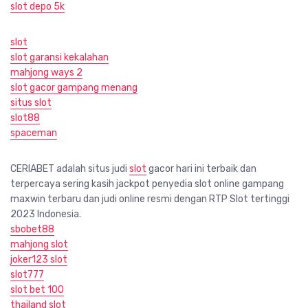
slot depo 5k
slot
slot garansi kekalahan
mahjong ways 2
slot gacor gampang menang
situs slot
slot88
spaceman
CERIABET adalah situs judi
slot
gacor hari ini terbaik dan
terpercaya sering kasih jackpot penyedia slot online gampang
maxwin terbaru dan judi online resmi dengan RTP Slot tertinggi
2023 Indonesia.
sbobet88
mahjong slot
joker123 slot
slot777
slot bet 100
thailand slot