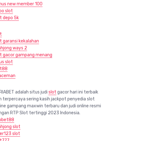
nus new member 100
po slot
ot depo 5k
t
ot garansi kekalahan
hjong ways 2
ot gacor gampang menang
us slot
ot88
aceman
RIABET adalah situs judi
slot
gacor hari ini terbaik
n terpercaya sering kasih jackpot penyedia slot
line gampang maxwin terbaru dan judi online resmi
ngan RTP Slot tertinggi 2023 Indonesia.
obet88
hjong slot
ker123 slot
ot777