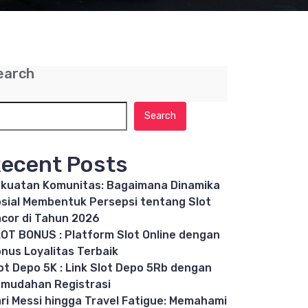
earch
Search
ecent Posts
kuatan Komunitas: Bagaimana Dinamika
sial Membentuk Persepsi tentang Slot
cor di Tahun 2026
OT BONUS : Platform Slot Online dengan
nus Loyalitas Terbaik
ot Depo 5K : Link Slot Depo 5Rb dengan
mudahan Registrasi
ri Messi hingga Travel Fatigue: Memahami