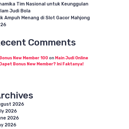
namika Tim Nasional untuk Keunggulan
lam Judi Bola
ik Ampuh Menang di Slot Gacor Mahjong
026
ecent Comments
Bonus New Member 100
on
Main Judi Online
Dapet Bonus New Member? Ini Faktanya!
rchives
gust 2026
ly 2026
ne 2026
y 2026