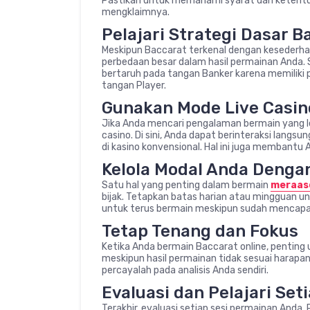
Pastikan untuk memahami syarat dan ketentu
mengklaimnya.
Pelajari Strategi Dasar B
Meskipun Baccarat terkenal dengan kesederh
perbedaan besar dalam hasil permainan Anda.
bertaruh pada tangan Banker karena memiliki p
tangan Player.
Gunakan Mode Live Casin
Jika Anda mencari pengalaman bermain yang le
casino. Di sini, Anda dapat berinteraksi langs
di kasino konvensional. Hal ini juga membant
Kelola Modal Anda Dengan
Satu hal yang penting dalam bermain
meraas
bijak. Tetapkan batas harian atau mingguan un
untuk terus bermain meskipun sudah mencapai
Tetap Tenang dan Fokus
Ketika Anda bermain Baccarat online, penting
meskipun hasil permainan tidak sesuai harapa
percayalah pada analisis Anda sendiri.
Evaluasi dan Pelajari Se
Terakhir, evaluasi setiap sesi permainan Anda. 