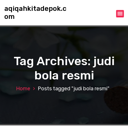
S
aqiqahkitadepok.c
k
om
i
p
t
o
c
o
n
Tag Archives: judi
t
e
bola resmi
n
t
Home
Posts tagged "judi bola resmi"