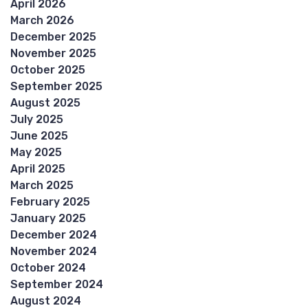
April 2026
March 2026
December 2025
November 2025
October 2025
September 2025
August 2025
July 2025
June 2025
May 2025
April 2025
March 2025
February 2025
January 2025
December 2024
November 2024
October 2024
September 2024
August 2024