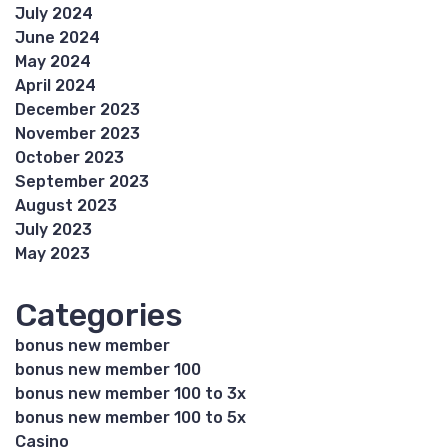
July 2024
June 2024
May 2024
April 2024
December 2023
November 2023
October 2023
September 2023
August 2023
July 2023
May 2023
Categories
bonus new member
bonus new member 100
bonus new member 100 to 3x
bonus new member 100 to 5x
Casino