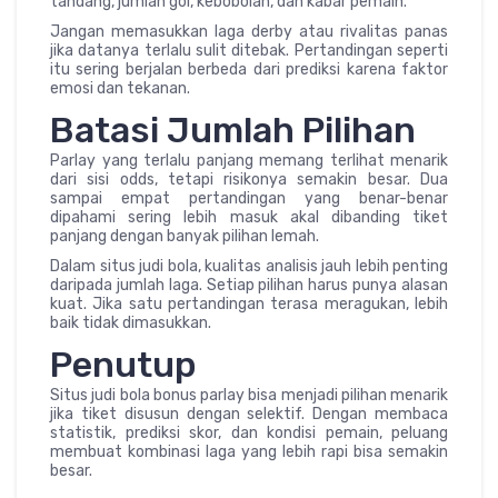
tandang, jumlah gol, kebobolan, dan kabar pemain.
Jangan memasukkan laga derby atau rivalitas panas
jika datanya terlalu sulit ditebak. Pertandingan seperti
itu sering berjalan berbeda dari prediksi karena faktor
emosi dan tekanan.
Batasi Jumlah Pilihan
Parlay yang terlalu panjang memang terlihat menarik
dari sisi odds, tetapi risikonya semakin besar. Dua
sampai empat pertandingan yang benar-benar
dipahami sering lebih masuk akal dibanding tiket
panjang dengan banyak pilihan lemah.
Dalam situs judi bola, kualitas analisis jauh lebih penting
daripada jumlah laga. Setiap pilihan harus punya alasan
kuat. Jika satu pertandingan terasa meragukan, lebih
baik tidak dimasukkan.
Penutup
Situs judi bola bonus parlay bisa menjadi pilihan menarik
jika tiket disusun dengan selektif. Dengan membaca
statistik, prediksi skor, dan kondisi pemain, peluang
membuat kombinasi laga yang lebih rapi bisa semakin
besar.