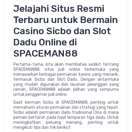
Jelajahi Situs Resmi
Terbaru untuk Bermain
Casino Sicbo dan Slot
Dadu Online di
SPACEMAN88
Pertama-tama, kita akan membahas sedikit tentang
SPACEMAN88, situs judi online terkemuka yang
menawarkan berbagai permainan kasino yang menarik,
termasuk Sicbo dan Slot Dadu. Dengan antarmuka
yang mudah digunakan dan layanan pelanggan yang
ramah, SPACEMAN88 adalah pilihan yang sempurna
untuk penggemar judi online.
Saat bermain Sicbo di SPACEMAN88, penting untuk
memahami aturan permainan dan strategi yang tepat.
Sicbo adalah permainan dadu tradisional Cina di mana
pemain bertaruh pada hasil lemparan tiga dadu. Untuk
meningkatkan peluang menang, penting untuk
mengikuti tips dan trik berikut: