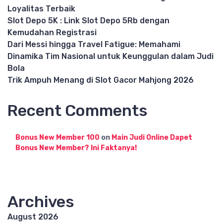
Loyalitas Terbaik
Slot Depo 5K : Link Slot Depo 5Rb dengan
Kemudahan Registrasi
Dari Messi hingga Travel Fatigue: Memahami
Dinamika Tim Nasional untuk Keunggulan dalam Judi
Bola
Trik Ampuh Menang di Slot Gacor Mahjong 2026
Recent Comments
Bonus New Member 100
on
Main Judi Online Dapet
Bonus New Member? Ini Faktanya!
Archives
August 2026