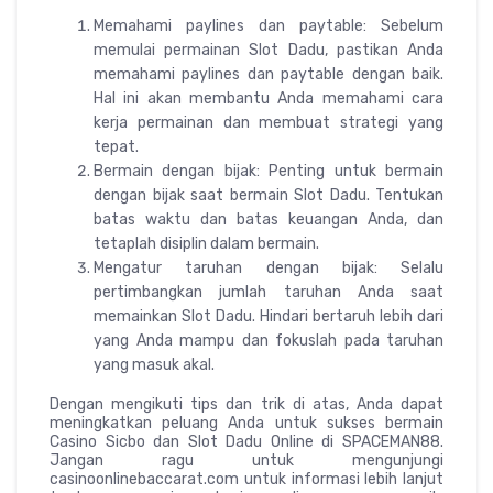
Memahami paylines dan paytable: Sebelum
memulai permainan Slot Dadu, pastikan Anda
memahami paylines dan paytable dengan baik.
Hal ini akan membantu Anda memahami cara
kerja permainan dan membuat strategi yang
tepat.
Bermain dengan bijak: Penting untuk bermain
dengan bijak saat bermain Slot Dadu. Tentukan
batas waktu dan batas keuangan Anda, dan
tetaplah disiplin dalam bermain.
Mengatur taruhan dengan bijak: Selalu
pertimbangkan jumlah taruhan Anda saat
memainkan Slot Dadu. Hindari bertaruh lebih dari
yang Anda mampu dan fokuslah pada taruhan
yang masuk akal.
Dengan mengikuti tips dan trik di atas, Anda dapat
meningkatkan peluang Anda untuk sukses bermain
Casino Sicbo dan Slot Dadu Online di SPACEMAN88.
Jangan ragu untuk mengunjungi
casinoonlinebaccarat.com untuk informasi lebih lanjut