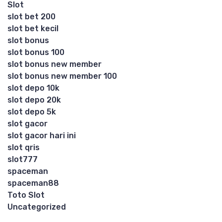
Slot
slot bet 200
slot bet kecil
slot bonus
slot bonus 100
slot bonus new member
slot bonus new member 100
slot depo 10k
slot depo 20k
slot depo 5k
slot gacor
slot gacor hari ini
slot qris
slot777
spaceman
spaceman88
Toto Slot
Uncategorized