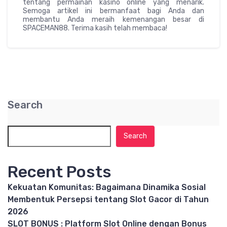
tentang permainan kasino online yang menarik.
Semoga artikel ini bermanfaat bagi Anda dan
membantu Anda meraih kemenangan besar di
SPACEMAN88. Terima kasih telah membaca!
Search
Search
Recent Posts
Kekuatan Komunitas: Bagaimana Dinamika Sosial
Membentuk Persepsi tentang Slot Gacor di Tahun
2026
SLOT BONUS : Platform Slot Online dengan Bonus