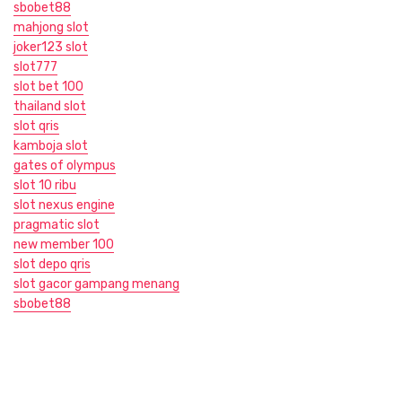
sbobet88
mahjong slot
joker123 slot
slot777
slot bet 100
thailand slot
slot qris
kamboja slot
gates of olympus
slot 10 ribu
slot nexus engine
pragmatic slot
new member 100
slot depo qris
slot gacor gampang menang
sbobet88