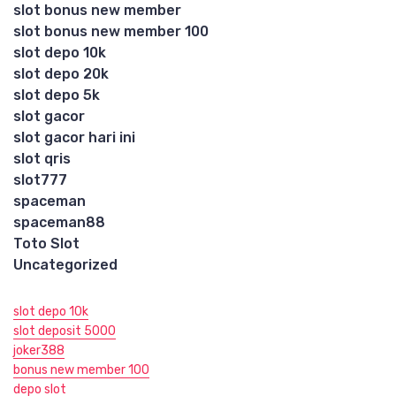
slot bonus new member
slot bonus new member 100
slot depo 10k
slot depo 20k
slot depo 5k
slot gacor
slot gacor hari ini
slot qris
slot777
spaceman
spaceman88
Toto Slot
Uncategorized
slot depo 10k
slot deposit 5000
joker388
bonus new member 100
depo slot