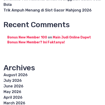
Bola
Trik Ampuh Menang di Slot Gacor Mahjong 2026
Recent Comments
Bonus New Member 100
on
Main Judi Online Dapet
Bonus New Member? Ini Faktanya!
Archives
August 2026
July 2026
June 2026
May 2026
April 2026
March 2026