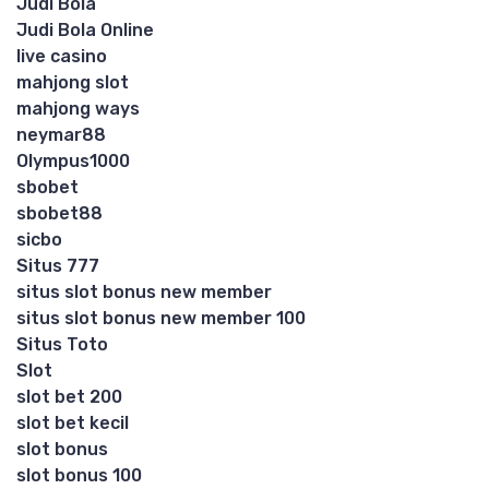
Judi Bola
Judi Bola Online
live casino
mahjong slot
mahjong ways
neymar88
Olympus1000
sbobet
sbobet88
sicbo
Situs 777
situs slot bonus new member
situs slot bonus new member 100
Situs Toto
Slot
slot bet 200
slot bet kecil
slot bonus
slot bonus 100