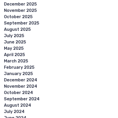
December 2025
November 2025
October 2025
September 2025
August 2025
July 2025
June 2025
May 2025
April 2025
March 2025
February 2025
January 2025
December 2024
November 2024
October 2024
September 2024
August 2024
July 2024
June 2024