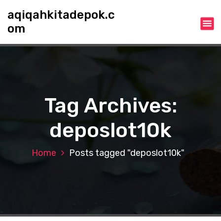
S
aqiqahkitadepok.c
k
om
i
p
t
o
c
o
n
Tag Archives:
t
e
deposlot10k
n
t
Home
Posts tagged "deposlot10k"