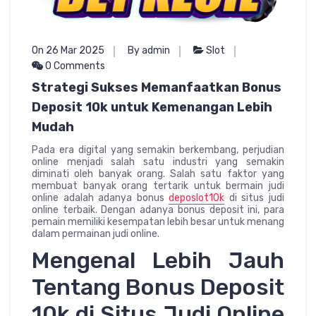
On 26 Mar 2025
By admin
Slot
0 Comments
Strategi Sukses Memanfaatkan Bonus
Deposit 10k untuk Kemenangan Lebih
Mudah
Pada era digital yang semakin berkembang, perjudian
online menjadi salah satu industri yang semakin
diminati oleh banyak orang. Salah satu faktor yang
membuat banyak orang tertarik untuk bermain judi
online adalah adanya bonus
deposlot10k
di situs judi
online terbaik. Dengan adanya bonus deposit ini, para
pemain memiliki kesempatan lebih besar untuk menang
dalam permainan judi online.
Mengenal Lebih Jauh
Tentang Bonus Deposit
10k di Situs Judi Online