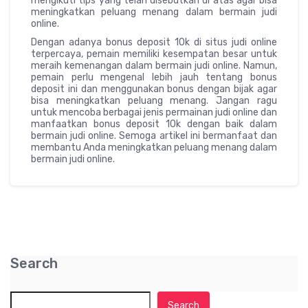
mengikuti tips yang telah disebutkan di atas agar bisa
meningkatkan peluang menang dalam bermain judi
online.
Dengan adanya bonus deposit 10k di situs judi online
terpercaya, pemain memiliki kesempatan besar untuk
meraih kemenangan dalam bermain judi online. Namun,
pemain perlu mengenal lebih jauh tentang bonus
deposit ini dan menggunakan bonus dengan bijak agar
bisa meningkatkan peluang menang. Jangan ragu
untuk mencoba berbagai jenis permainan judi online dan
manfaatkan bonus deposit 10k dengan baik dalam
bermain judi online. Semoga artikel ini bermanfaat dan
membantu Anda meningkatkan peluang menang dalam
bermain judi online.
Search
Search