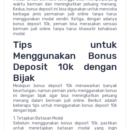
waktu bermain dan meningkatkan peluang menang.
Kedua, bonus deposit ini bisa digunakan untuk mencoba
berbagai jenis permainan judi online tanpa harus
menggunakan modal sendiri. Ketiga, dengan adanya
bonus deposit 10k, pemain bisa merasakan sensasi
bermain judi online tanpa harus khawatir kehabisan
modal.
Tips untuk
Menggunakan Bonus
Deposit 10k dengan
Bijak
Meskipun bonus deposit 10k menawarkan banyak
keuntungan, namun pemain perlu menggunakan bonus
ini dengan bijak agar bisa meningkatkan peluang
menang dalam bermain judi online. Berikut adalah
beberapa tips untuk menggunakan bonus deposit 10k
dengan bijak:
1. Tetapkan Batasan Modal
Sebelum menggunakan bonus deposit 10k, pastikan
untuk menetapkan batasan modal yang ingin