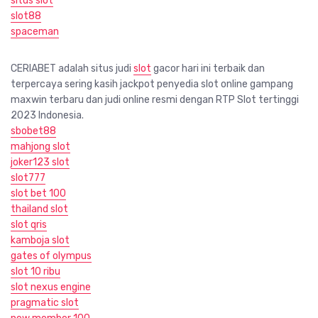
situs slot
slot88
spaceman
CERIABET adalah situs judi
slot
gacor hari ini terbaik dan
terpercaya sering kasih jackpot penyedia slot online gampang
maxwin terbaru dan judi online resmi dengan RTP Slot tertinggi
2023 Indonesia.
sbobet88
mahjong slot
joker123 slot
slot777
slot bet 100
thailand slot
slot qris
kamboja slot
gates of olympus
slot 10 ribu
slot nexus engine
pragmatic slot