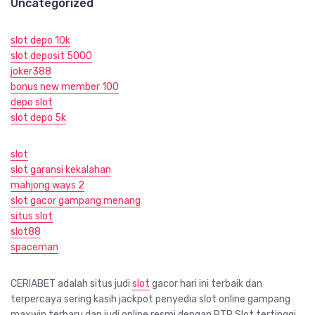
Uncategorized
slot depo 10k
slot deposit 5000
joker388
bonus new member 100
depo slot
slot depo 5k
slot
slot garansi kekalahan
mahjong ways 2
slot gacor gampang menang
situs slot
slot88
spaceman
CERIABET adalah situs judi
slot
gacor hari ini terbaik dan
terpercaya sering kasih jackpot penyedia slot online gampang
maxwin terbaru dan judi online resmi dengan RTP Slot tertinggi