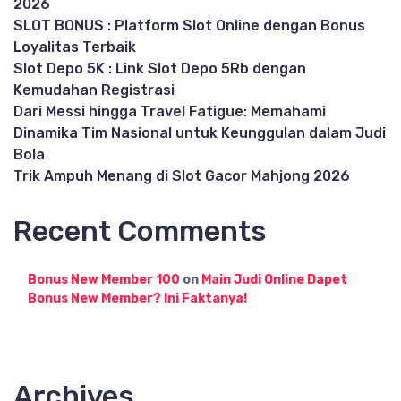
2026
SLOT BONUS : Platform Slot Online dengan Bonus
Loyalitas Terbaik
Slot Depo 5K : Link Slot Depo 5Rb dengan
Kemudahan Registrasi
Dari Messi hingga Travel Fatigue: Memahami
Dinamika Tim Nasional untuk Keunggulan dalam Judi
Bola
Trik Ampuh Menang di Slot Gacor Mahjong 2026
Recent Comments
Bonus New Member 100
on
Main Judi Online Dapet
Bonus New Member? Ini Faktanya!
Archives