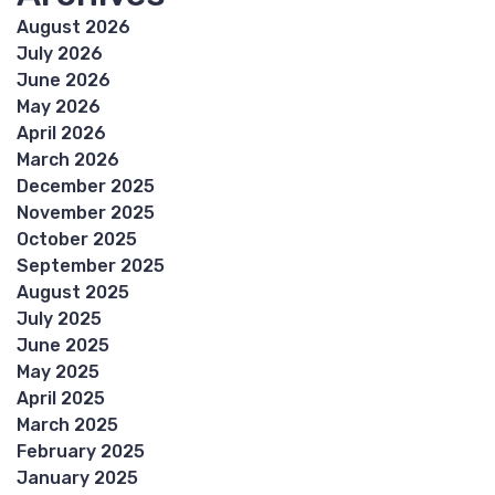
August 2026
July 2026
June 2026
May 2026
April 2026
March 2026
December 2025
November 2025
October 2025
September 2025
August 2025
July 2025
June 2025
May 2025
April 2025
March 2025
February 2025
January 2025