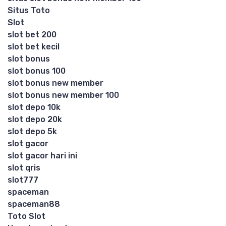
Situs Toto
Slot
slot bet 200
slot bet kecil
slot bonus
slot bonus 100
slot bonus new member
slot bonus new member 100
slot depo 10k
slot depo 20k
slot depo 5k
slot gacor
slot gacor hari ini
slot qris
slot777
spaceman
spaceman88
Toto Slot