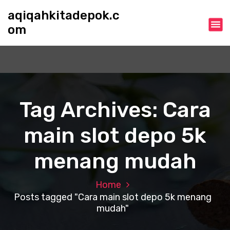
S
aqiqahkitadepok.c
k
om
i
p
t
o
c
o
n
Tag Archives: Cara
t
e
main slot depo 5k
n
t
menang mudah
Home
Posts tagged "Cara main slot depo 5k menang
mudah"