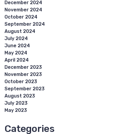
December 2024
November 2024
October 2024
September 2024
August 2024
July 2024
June 2024
May 2024
April 2024
December 2023
November 2023
October 2023
September 2023
August 2023
July 2023
May 2023
Categories