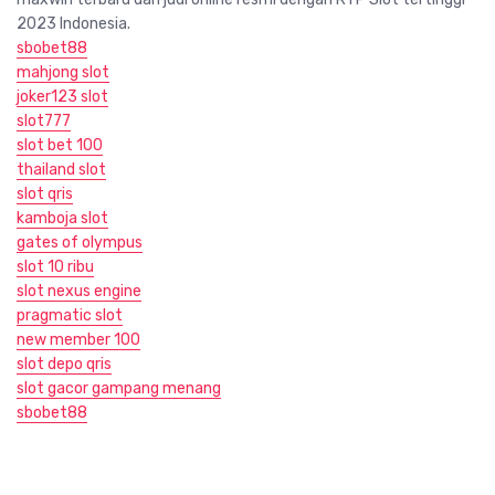
2023 Indonesia.
sbobet88
mahjong slot
joker123 slot
slot777
slot bet 100
thailand slot
slot qris
kamboja slot
gates of olympus
slot 10 ribu
slot nexus engine
pragmatic slot
new member 100
slot depo qris
slot gacor gampang menang
sbobet88